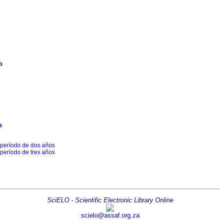
o
s
 período de dos años
 período de tres años
SciELO - Scientific Electronic Library Online
scielo@assaf.org.za