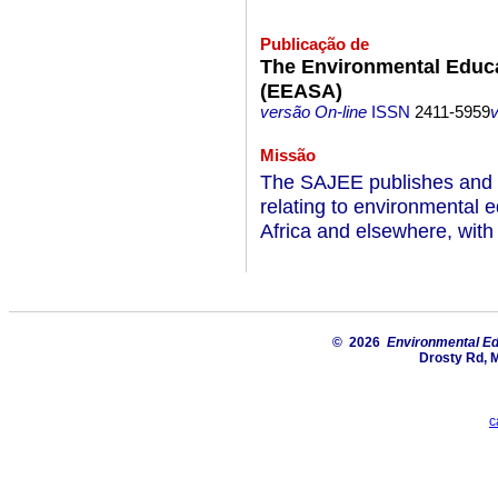
Publicação de
The Environmental Educa
(EEASA)
versão On-line
ISSN
2411-5959
Missão
The SAJEE publishes and r
relating to environmental e
Africa and elsewhere, with
© 2026
Environmental Ed
Drosty Rd, 
c