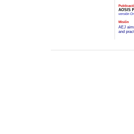
Publicaci
AOSIS P
versión On
Misión
AEJ aims 
and pract