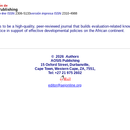
ón de
ublishing
-line
ISSN
2306-5133
versión impresa
ISSN
2310-4988
to be a high-quality, peer-reviewed journal that builds evaluation-related kn
ice in support of effective developmental policies on the African continent.
© 2026
Authors
AOSIS Publishing
15 Oxford Street, Durbanville,
Cape Town, Western Cape, ZA, 7551,
Tel: +27 21 975 2602
editor@aejonline.org