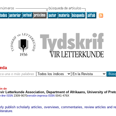
eda
ón de
 vir Letterkunde Association, Department of Afrikaans, University of Pret
-line
ISSN
2309-9070
versión impresa
ISSN
0041-476X
rly publish scholarly articles, overviews, commentaries, review articles and 
iterature.