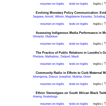
·
resumen en Inglés
·
texto en Inglés
·
Inglés (
·
Evolving Monetary Policy Communication: Evid
;
;
Segawa, Arnold
Wilson, Magdalene Kasyoka
Schaling,
·
resumen en Inglés
·
texto en Inglés
·
Inglés (
·
Assessing Indigenous Media Performance in Mobi
Omojola, Oladokun
·
resumen en Inglés
·
texto en Inglés
·
Inglés (
·
The Practice of Public Relations in Lesotho's 
;
Phelane, Mathabiso
Delport, Mardi
·
resumen en Inglés
·
texto en Inglés
·
Inglés (
·
Community Radio in Efforts to Curb Maternal Mo
;
Ishengoma, Dianus Josephat
Mutinta, Given
·
resumen en Inglés
·
texto en Inglés
·
Inglés (
·
Ethnic Stereotypes on South African Black Twit
Aiseng, Kealeboga
·
resumen en Inglés
·
texto en Inglés
·
Inglés (