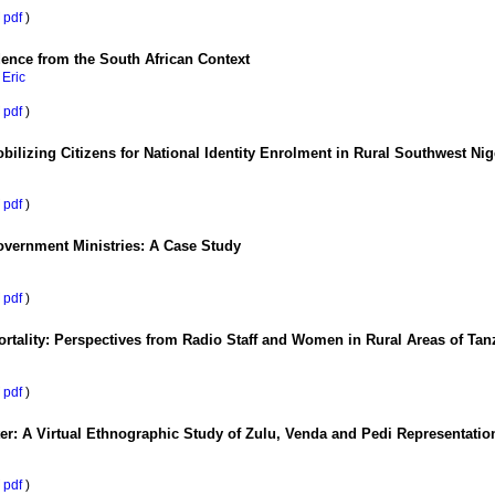
pdf
)
ence from the South African Context
 Eric
pdf
)
lizing Citizens for National Identity Enrolment in Rural Southwest Nig
pdf
)
Government Ministries: A Case Study
pdf
)
rtality: Perspectives from Radio Staff and Women in Rural Areas of Tan
pdf
)
ter: A Virtual Ethnographic Study of Zulu, Venda and Pedi Representatio
pdf
)