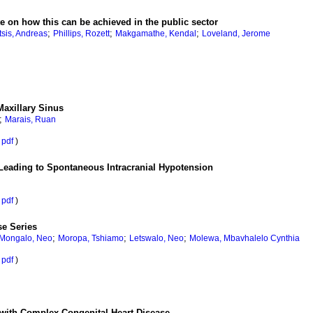
te on how this can be achieved in the public sector
;
;
;
sis, Andreas
Phillips, Rozett
Makgamathe, Kendal
Loveland, Jerome
Maxillary Sinus
;
Marais, Ruan
pdf
)
Leading to Spontaneous Intracranial Hypotension
pdf
)
e Series
;
;
;
Mongalo, Neo
Moropa, Tshiamo
Letswalo, Neo
Molewa, Mbavhalelo Cynthia
pdf
)
 with Complex Congenital Heart Disease