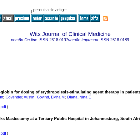
Wits Journal of Clinical Medicine
versão On-line
ISSN
2618-0197
versão impressa
ISSN
2618-0189
moglobin for dosing of erythropoiesis-stimulating agent therapy in patien
;
;
;
am
Govender, Austin
Govind, Ektha M
Diana, Nina E
pdf
)
s Mastectomy at a Tertiary Public Hospital in Johannesburg, South Afr
pdf
)