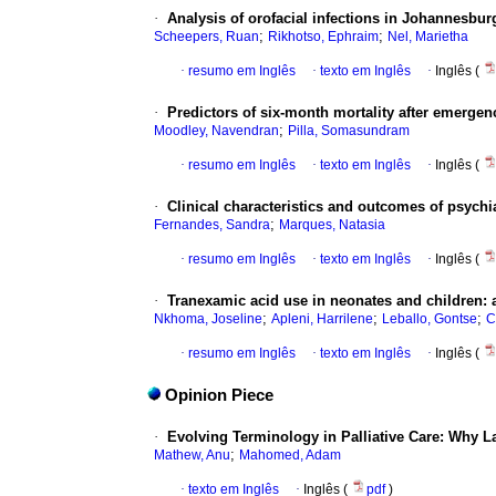
·
Analysis of orofacial infections in Johannesbur
;
;
Scheepers, Ruan
Rikhotso, Ephraim
Nel, Marietha
·
resumo em Inglês
·
texto em Inglês
·
Inglês (
·
Predictors of six-month mortality after emergenc
;
Moodley, Navendran
Pilla, Somasundram
·
resumo em Inglês
·
texto em Inglês
·
Inglês (
·
Clinical characteristics and outcomes of psychi
;
Fernandes, Sandra
Marques, Natasia
·
resumo em Inglês
·
texto em Inglês
·
Inglês (
·
Tranexamic acid use in neonates and children: 
;
;
;
Nkhoma, Joseline
Apleni, Harrilene
Leballo, Gontse
C
·
resumo em Inglês
·
texto em Inglês
·
Inglês (
Opinion Piece
·
Evolving Terminology in Palliative Care: Why L
;
Mathew, Anu
Mahomed, Adam
·
texto em Inglês
·
Inglês (
pdf
)