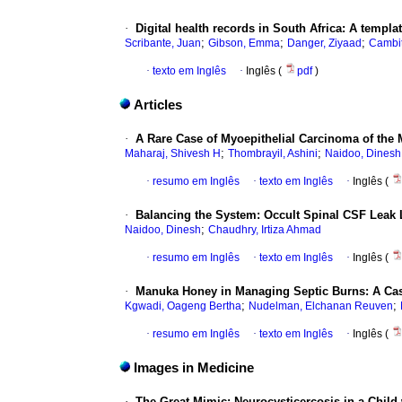
·
Digital health records in South Africa: A templa
;
;
;
Scribante, Juan
Gibson, Emma
Danger, Ziyaad
Cambit
·
texto em Inglês
·
Inglês (
pdf
)
Articles
·
A Rare Case of Myoepithelial Carcinoma of the 
;
;
Maharaj, Shivesh H
Thombrayil, Ashini
Naidoo, Dinesh
·
resumo em Inglês
·
texto em Inglês
·
Inglês (
·
Balancing the System: Occult Spinal CSF Leak 
;
Naidoo, Dinesh
Chaudhry, Irtiza Ahmad
·
resumo em Inglês
·
texto em Inglês
·
Inglês (
·
Manuka Honey in Managing Septic Burns: A Cas
;
;
Kgwadi, Oageng Bertha
Nudelman, Elchanan Reuven
·
resumo em Inglês
·
texto em Inglês
·
Inglês (
Images in Medicine
·
The Great Mimic: Neurocysticercosis in a Child