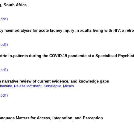
g, South Africa
pdf
)
y haemodialysis for acute kidney injury in adults living with HIV: a retr
pdf
)
atric in-patients during the COVID-19 pandemic at a Specialised Psychiat
pdf
)
a narrative review of current evidence, and knowledge gaps
;
hakane, Palesa Motshabi
Kebalepile, Moses
pdf
)
anguage Matters for Access, Integration, and Perception