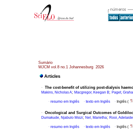
Sumário
WJCM vol.8 no.1 Johannesburg 2026
Articles
·
The cost-benefit of utilizing post-dialysis hae
;
;
Makins, Nicholas A
Macgregor, Keegan B
Paget, Grah
·
resumo em Inglês
·
texto em Inglês
·
Inglês (
·
Oncological and Surgical Outcomes of Goldilock
;
;
Dumakude, Njabulo Msizi
Nel, Marietha
Rooi, Adelaide
·
resumo em Inglês
·
texto em Inglês
·
Inglês (