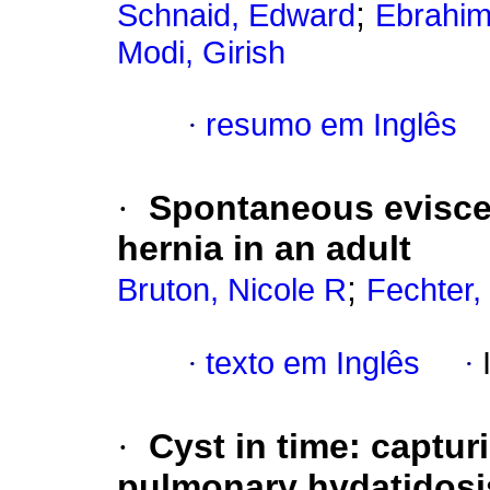
;
Schnaid, Edward
Ebrahi
Modi, Girish
·
resumo em Inglês
·
Spontaneous eviscer
hernia in an adult
;
Bruton, Nicole R
Fechter,
·
texto em Inglês
·
·
Cyst in time: captur
pulmonary hydatidosi