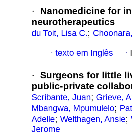
·
Nanomedicine for in
neurotherapeutics
;
du Toit, Lisa C.
Choonara,
·
texto em Inglês
·
·
Surgeons for little l
public-private collabo
;
Scribante, Juan
Grieve, 
;
Mbangwa, Mpumulelo
Pat
;
;
Adelle
Welthagen, Ansie
Jerome