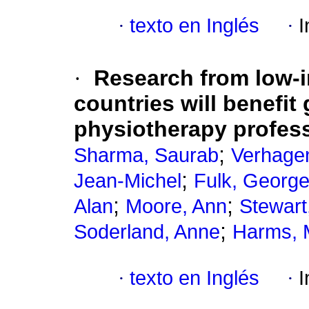
·
texto en Inglés
·
I
·
Research from low-
countries will benefit
physiotherapy profess
;
Sharma, Saurab
Verhagen
;
Jean-Michel
Fulk, George
;
;
Alan
Moore, Ann
Stewart
;
Soderland, Anne
Harms, 
·
texto en Inglés
·
I