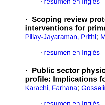
·
resumen en Inglés
·
Scoping review proto
interventions for prim
;
Pillay-Jayaraman, Prithi
M
·
resumen en Inglés
·
Public sector physi
profile: Implications f
;
Karachi, Farhana
Gosseli
·
resumen en Inglés