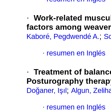
·
Work-related muscul
factors among weavers
;
Kaboré, Pegdwendé A.
Sc
·
resumen en Inglés
·
Treatment of balan
Posturography therapy
;
Doğaner, Işıl
Algun, Zelih
·
resumen en Inglés