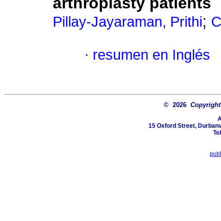
arthroplasty patients
;
Pillay-Jayaraman, Prithi
C
·
resumen en Inglés
© 2026
Copyright 
A
15 Oxford Street, Durbanv
Te
pub