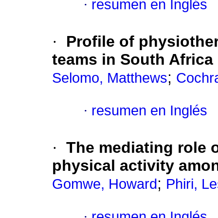
·
resumen en Inglés
·
Profile of physiothe
teams in South Africa
;
Selomo, Matthews
Cochra
·
resumen en Inglés
·
The mediating role 
physical activity amon
;
Gomwe, Howard
Phiri, L
·
resumen en Inglés