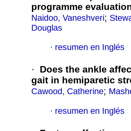
programme evaluation
;
Naidoo, Vaneshveri
Stewa
Douglas
·
resumen en Inglés
·
Does the ankle affe
gait in hemiparetic st
;
Cawood, Catherine
Masho
·
resumen en Inglés