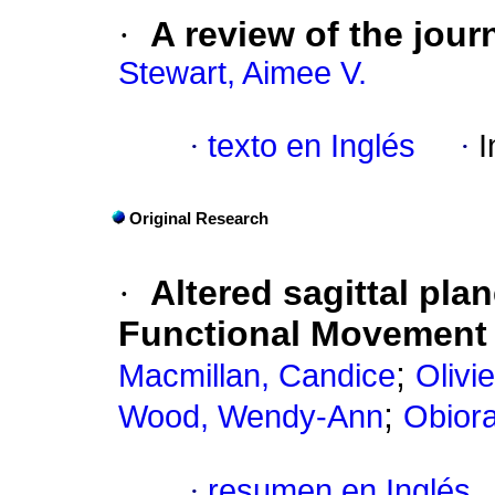
·
A review of the jou
Stewart, Aimee V.
·
texto en Inglés
·
I
Original Research
·
Altered sagittal pla
Functional Movement 
;
Macmillan, Candice
Olivie
;
Wood, Wendy-Ann
Obior
·
resumen en Inglés