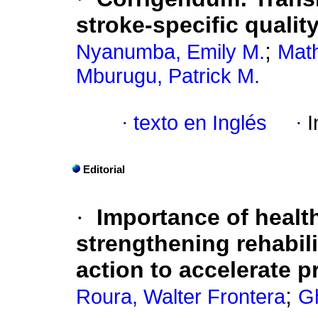
stroke-specific quality
;
Nyanumba, Emily M.
Math
Mburugu, Patrick M.
·
texto en Inglés
·
I
Editorial
·
Importance of healt
strengthening rehabili
action to accelerate 
;
Roura, Walter Frontera
Gh