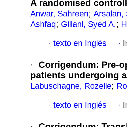
A randomised controlle
;
Anwar, Sahreen
Arsalan,
;
;
Ashfaq
Gillani, Syed A.
H
·
texto en Inglés
·
I
·
Corrigendum: Pre-op
patients undergoing 
;
Labuschagne, Rozelle
Ro
·
texto en Inglés
·
I
·
Corrigendum: Transl