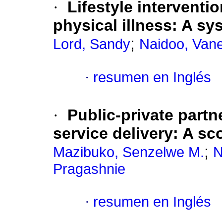
·
Lifestyle intervent
physical illness: A sy
;
Lord, Sandy
Naidoo, Vane
·
resumen en Inglés
·
Public-private partn
service delivery: A sc
;
Mazibuko, Senzelwe M.
N
Pragashnie
·
resumen en Inglés