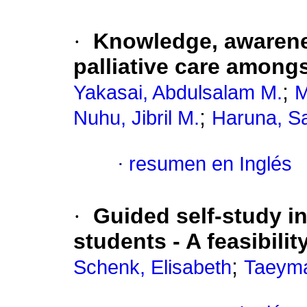
·
Knowledge, awarenes
palliative care among
;
Yakasai, Abdulsalam M.
M
;
Nuhu, Jibril M.
Haruna, Sa
·
resumen en Inglés
·
Guided self-study in
students - A feasibilit
;
Schenk, Elisabeth
Taeyma