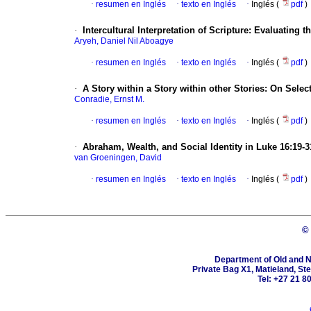
·
resumen en Inglés
·
texto en Inglés
·
Inglés (
pdf
)
·
Intercultural Interpretation of Scripture: Evaluating 
Aryeh, Daniel Nil Aboagye
·
resumen en Inglés
·
texto en Inglés
·
Inglés (
pdf
)
·
A Story within a Story within other Stories: On Selec
Conradie, Ernst M.
·
resumen en Inglés
·
texto en Inglés
·
Inglés (
pdf
)
·
Abraham, Wealth, and Social Identity in Luke 16:19-3
van Groeningen, David
·
resumen en Inglés
·
texto en Inglés
·
Inglés (
pdf
)
©
Department of Old and N
Private Bag X1, Matieland, St
Tel: +27 21 8