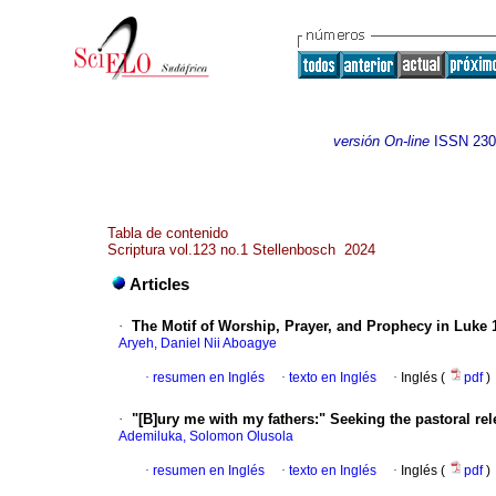
versión On-line
ISSN
230
Tabla de contenido
Scriptura vol.123 no.1 Stellenbosch 2024
Articles
·
The Motif of Worship, Prayer, and Prophecy in Luke 
Aryeh, Daniel Nii Aboagye
·
resumen en Inglés
·
texto en Inglés
·
Inglés (
pdf
)
·
"[B]ury me with my fathers:" Seeking the pastoral rel
Ademiluka, Solomon Olusola
·
resumen en Inglés
·
texto en Inglés
·
Inglés (
pdf
)