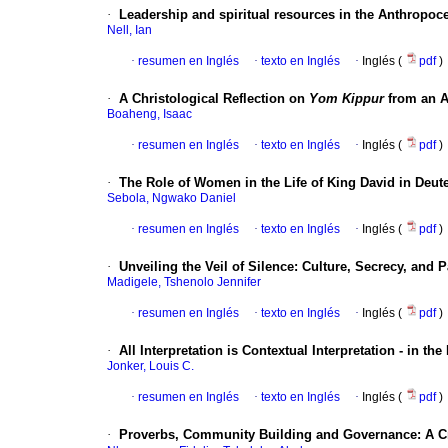
·
Leadership and spiritual resources in the Anthropoce
Nell, Ian
·
resumen en Inglés
·
texto en Inglés
·
Inglés (
pdf
)
·
A Christological Reflection on
Yom Kippur
from an A
Boaheng, Isaac
·
resumen en Inglés
·
texto en Inglés
·
Inglés (
pdf
)
·
The Role of Women in the Life of King David in Deut
Sebola, Ngwako Daniel
·
resumen en Inglés
·
texto en Inglés
·
Inglés (
pdf
)
·
Unveiling the Veil of Silence: Culture, Secrecy, an
Madigele, Tshenolo Jennifer
·
resumen en Inglés
·
texto en Inglés
·
Inglés (
pdf
)
·
All Interpretation is Contextual Interpretation - in 
Jonker, Louis C.
·
resumen en Inglés
·
texto en Inglés
·
Inglés (
pdf
)
·
Proverbs, Community Building and Governance: A Cri