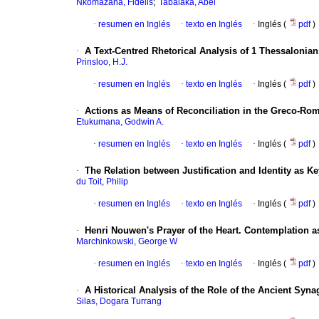
;
Nkomazana, Fidelis
Tabalaka, Abel
·
resumen en Inglés
·
texto en Inglés
·
Inglés (
pdf
)
·
A Text-Centred Rhetorical Analysis of 1 Thessalonian
Prinsloo, H.J.
·
resumen en Inglés
·
texto en Inglés
·
Inglés (
pdf
)
·
Actions as Means of Reconciliation in the Greco-Ro
Etukumana, Godwin A.
·
resumen en Inglés
·
texto en Inglés
·
Inglés (
pdf
)
·
The Relation between Justification and Identity as K
du Toit, Philip
·
resumen en Inglés
·
texto en Inglés
·
Inglés (
pdf
)
·
Henri Nouwen's Prayer of the Heart. Contemplation as
Marchinkowski, George W
·
resumen en Inglés
·
texto en Inglés
·
Inglés (
pdf
)
·
A Historical Analysis of the Role of the Ancient Syn
Silas, Dogara Turrang