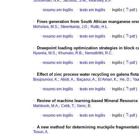
;
;
Schoeman, N.K.
Jacobsz, S.W.
Kearsley, E.P.
·
resumo em Inglês
·
texto em Inglês
·
Inglês (
pdf
)
·
Fines generation from South African manganese ores 
;
;
Moholwa, M.S.
Steenkamp, J.D.
Rutto, H.L.
·
resumo em Inglês
·
texto em Inglês
·
Inglês (
pdf
)
·
Drawpoint loading optimization strategies in block 
;
;
Nyarela, M.S.
Khumalo, R.B.
Nemathithi, R.C.
·
resumo em Inglês
·
texto em Inglês
·
Inglês (
pdf
)
·
Effect of zinc process water recycling on galena flo
;
;
;
;
;
Boujounoui, K.
Abidi, A.
Baçaoui, A.
El Amari, K.
He, D.
Yaa
·
resumo em Inglês
·
texto em Inglês
·
Inglês (
pdf
)
·
Review of machine learning-based Mineral Resource 
;
;
Mahboob, M.A.
Celik, T.
Genc, B.
·
resumo em Inglês
·
texto em Inglês
·
Inglês (
pdf
)
·
A new method for determining muckpile fragmentati
Tosun, A.