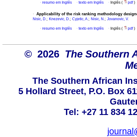
·
resumo em Inglês
·
texto em Inglês
·
Inglês (
pdf
)
·
Applicability of the risk ranking methodology designed
;
;
;
;
Nisic, D.
Knezevic, D.
Cyjetic, A.
Nisic, N.
Jovanovic, V.
·
resumo em Inglês
·
texto em Inglês
·
Inglês (
pdf
)
© 2026
The Southern Af
Me
The Southern African Ins
5 Hollard Street, P.O. Box 
Gauten
Tel: +27 11 834 1
journa