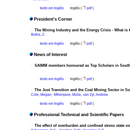
·
texto em Inglês
·
Inglês (
pdf
)
President's Corner
·
The Mining Industry and the Energy Crisis - What is 
Botha, Z.
·
texto em Inglês
·
Inglês (
pdf
)
News of Interest
·
SAIMM members honoured as Top Scholars in South
·
texto em Inglês
·
Inglês (
pdf
)
·
The Just Transition and the Coal Mining Sector in So
;
;
Cole, Megan
Mthenjane, Mzila
van Zyl, Andrew
·
texto em Inglês
·
Inglês (
pdf
)
Professional Technical and Scientific Papers
·
The effect of overburden and confined stress state 