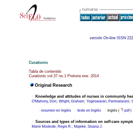
versión On-line
ISSN
222
Curationis
Tabla de contenido
Curationis vol.37 no.1 Pretoria ene. 2014
Original Research
·
Knowledge and attitudes of nurses in community heal
;
;
;
O'Mahony, Don
Wright, Graham
Yogeswaran, Parimalarani
·
resumen en Inglés
·
texto en Inglés
·
Inglés (
pdf
)
·
Sources and types of information on self-care symp
;
Marie Modeste, Regis R.
Majeke, Sisana J.