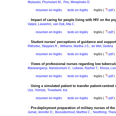
;
Mulaudzi, Fhumulani M.
Peu, Mmapheko D.
·
resumen en Inglés
·
texto en Inglés
·
Inglés (
pdf
)
·
Impact of caring for people living with HIV on the ps
;
Valjee, Lavashni
van Dyk, Alta C.
·
resumen en Inglés
·
texto en Inglés
·
Inglés (
pdf
)
·
Student nurses' perceptions of guidance and support 
;
;
Rikhotso, Steppies R.
Williams, Martha J.S.
de Wet, Gedina
·
resumen en Inglés
·
texto en Inglés
·
Inglés (
pdf
)
·
Views of professional nurses regarding low tuberculo
;
;
Maswanganyi, Nandzumuni V.
Lebese, Rachel T.
Khoza, Lun
·
resumen en Inglés
·
texto en Inglés
·
Inglés (
pdf
)
·
Using a simulated patient to transfer patient-centred s
;
Uys, Yolinda
Treadwell, Ina
·
resumen en Inglés
·
texto en Inglés
·
Inglés (
pdf
)
·
Pre-deployment preparation of military nurses of the
;
;
Jumat, Jennifer D.
Bezuidenhout, Marthie C.
Neethling, Theo