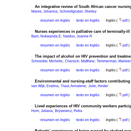
·
An integrative review of South African cancer nursi
;
Maree, Johanna
Schmollgruber, Shelley
·
resumen en Inglés
·
texto en Inglés
·
Inglés (
pdf
)
·
Nurses experiences in palliative care of terminally-ill 
;
Bam, Nokwanda E
Naidoo, Joanne R
·
resumen en Inglés
·
texto en Inglés
·
Inglés (
pdf
)
·
The impact of alcohol on HIV prevention and treatmen
;
;
Schneider, Michelle
Chersich, Matthew
Temmerman, Marlee
·
resumen en Inglés
·
texto en Inglés
·
Inglés (
pdf
)
·
Environmental and nursing-staff factors contributing 
;
;
van Wijk, Evalina
Traut, Annalene
Julie, Hester
·
resumen en Inglés
·
texto en Inglés
·
Inglés (
pdf
)
·
Lived experiences of HIV community workers parti
;
Horn, Juliana
Brysiewicz, Petra
·
resumen en Inglés
·
texto en Inglés
·
Inglés (
pdf
)
·
Patients' experiences of being nursed by student nur