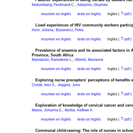
;
Mukumbang, Ferdinand C.
Adejumo, Oluyinka
·
resumen en Inglés
·
texto en Inglés
·
Inglés (
pdf
)
·
Lived experiences of HIV community workers parti
;
Horn, Juliana
Brysiewicz, Petra
·
resumen en Inglés
·
texto en Inglés
·
Inglés (
pdf
)
·
Prevalence of anaemia and its associated factors in A
Province, South Africa
;
Mamabolo, Ramoteme L.
Alberts, Marianne
·
resumen en Inglés
·
texto en Inglés
·
Inglés (
pdf
)
·
Exploring nurse preceptors' perceptions of benefits
;
Cloete, Inez S.
Jeggels, June
·
resumen en Inglés
·
texto en Inglés
·
Inglés (
pdf
)
·
Exploration of knowledge of cervical cancer and ce
;
Maree, Johanna E.
Moitse, Kefliwe A.
·
resumen en Inglés
·
texto en Inglés
·
Inglés (
pdf
)
·
Communal child-rearing: The role of nurses in schoo