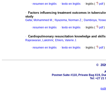
·
resumen en Inglés
·
texto en Inglés
·
Inglés (
pdf
)
·
Factors influencing treatment outcomes in tuberculos
study
;
;
Gafar, Mohammed M.
Nyazema, Norman Z.
Dambisya, Yosw
·
resumen en Inglés
·
texto en Inglés
·
Inglés (
pdf
)
·
Cardiopulmonary resuscitation knowledge and skills 
;
Rajeswaran, Lakshmi
Ehlers, Valerie J.
·
resumen en Inglés
·
texto en Inglés
·
Inglés (
pdf
)
© 20
A
Postnet Suite #110, Private Bag X19, Du
Tel: +27 21 
pub