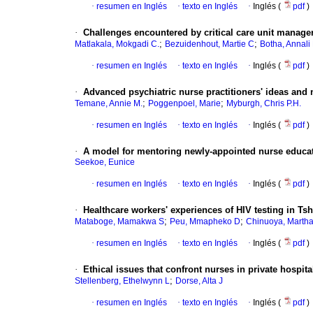
·
resumen en Inglés
·
texto en Inglés
·
Inglés (
pdf
)
·
Challenges encountered by critical care unit managers
;
;
Matlakala, Mokgadi C.
Bezuidenhout, Martie C
Botha, Annali
·
resumen en Inglés
·
texto en Inglés
·
Inglés (
pdf
)
·
Advanced psychiatric nurse practitioners' ideas and n
;
;
Temane, Annie M.
Poggenpoel, Marie
Myburgh, Chris P.H.
·
resumen en Inglés
·
texto en Inglés
·
Inglés (
pdf
)
·
A model for mentoring newly-appointed nurse educato
Seekoe, Eunice
·
resumen en Inglés
·
texto en Inglés
·
Inglés (
pdf
)
·
Healthcare workers' experiences of HIV testing in Ts
;
;
Mataboge, Mamakwa S
Peu, Mmapheko D
Chinuoya, Marth
·
resumen en Inglés
·
texto en Inglés
·
Inglés (
pdf
)
·
Ethical issues that confront nurses in private hospit
;
Stellenberg, Ethelwynn L
Dorse, Alta J
·
resumen en Inglés
·
texto en Inglés
·
Inglés (
pdf
)