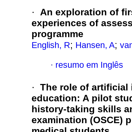
·
An exploration of fi
experiences of asses
programme
;
;
English, R
Hansen, A
va
·
resumo em Inglês
·
The role of artificial
education: A pilot st
history-taking skills a
examination (OSCE) p
medical students