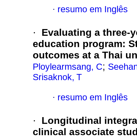
·
resumo em Inglês
·
Evaluating a three-
education program: S
outcomes at a Thai un
;
Ploylearmsang, C
Seehan
Srisaknok, T
·
resumo em Inglês
·
Longitudinal integr
clinical associate stu