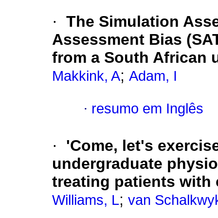
·
The
Simulation Ass
Assessment Bias
(SAT
from a South African u
;
Makkink, A
Adam, I
·
resumo em Inglês
·
'Come, let's exercise
undergraduate physiot
treating patients with
;
Williams, L
van Schalkwy