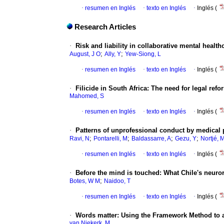
·
resumen en Inglés
·
texto en Inglés
·
Inglés (
Research Articles
·
Risk and liability in collaborative mental healt
;
;
August, J O
Ally, Y
Yew-Siong, L
·
resumen en Inglés
·
texto en Inglés
·
Inglés (
·
Filicide in South Africa: The need for legal refo
Mahomed, S
·
resumen en Inglés
·
texto en Inglés
·
Inglés (
·
Patterns of unprofessional conduct by medical p
;
;
;
;
Ravi, N
Pontarelli, M
Baldassarre, A
Gezu, Y
Nortjé, 
·
resumen en Inglés
·
texto en Inglés
·
Inglés (
·
Before the mind is touched: What Chile's neuror
;
Botes, W M
Naidoo, T
·
resumen en Inglés
·
texto en Inglés
·
Inglés (
·
Words matter: Using the Framework Method to anal
van Niekerk, M