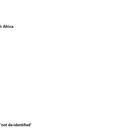
h Africa
not de-identified'