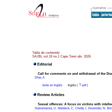
Tabla de contenido
SAJBL vol.19 no.1 Cape Town abr. 2026
Editorial
·
Call for comments on and withdrawal of the Draft
Dhai, A
·
texto en Inglés
·
Inglés (
pdf
)
Review Articles
·
Sexual offences: A focus on victims with intellec
;
;
;
;
Subramaney, U
Waldeck, C
Chetty, I
Govender, N
Bre