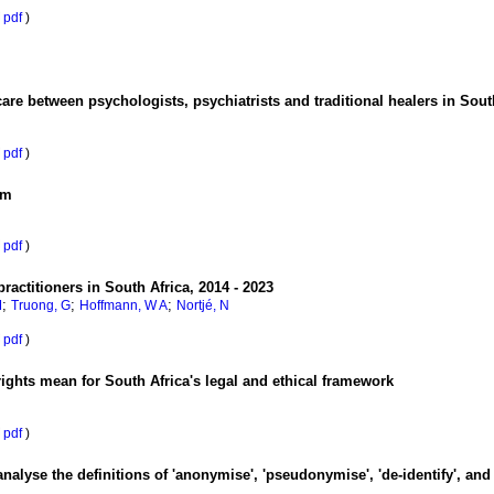
pdf
)
hcare between psychologists, psychiatrists and traditional healers in Sout
pdf
)
rm
pdf
)
ractitioners in South Africa, 2014 - 2023
;
;
;
M
Truong, G
Hoffmann, W A
Nortjé, N
pdf
)
ights mean for South Africa's legal and ethical framework
pdf
)
yse the definitions of 'anonymise', 'pseudonymise', 'de-identify', and '