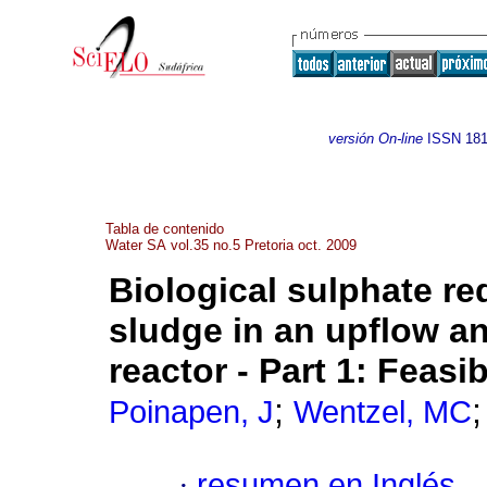
versión On-line
ISSN
181
Tabla de contenido
Water SA vol.35 no.5 Pretoria oct. 2009
Biological sulphate r
sludge in an upflow a
reactor
-
Part 1: Feasib
;
Poinapen, J
Wentzel, MC
·
resumen en Inglés