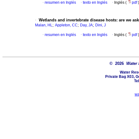
·
resumen en Inglés
·
texto en Inglés
·
Inglés (
pdf
·
Wetlands and invertebrate disease hosts
:
are we ask
;
;
;
Malan, HL
Appleton, CC
Day, JA
Dini, J
·
resumen en Inglés
·
texto en Inglés
·
Inglés (
pdf
© 2026
Water
Water Res
Private Bag X03, Ge
Te
wa