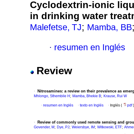
Cyclodextrin-ionic liq
in drinking water trea
;
Malefetse, TJ
Mamba, BB
·
resumen en Inglés
Review
·
Nitrosamines
:
a review on their prevalence as emerg
;
;
Mhlongo, Sthembile H
Mamba, Bhekie B
Krause, Rui W
·
resumen en Inglés
·
texto en Inglés
·
Inglés (
pdf
·
Review of commonly used remote sensing and groun
;
;
;
;
Govender, M
Dye, PJ
Weiersbye, IM
Witkowski, ETF
Ahmed