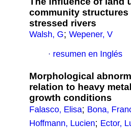
The influence of land 
community structures i
stressed rivers
;
Walsh, G
Wepener, V
·
resumen en Inglés
Morphological abnormal
relation to heavy metal
growth conditions
;
Falasco, Elisa
Bona, Fran
;
Hoffmann, Lucien
Ector, L