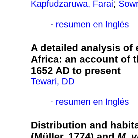
;
Kapfudzaruwa, Farai
Sowm
·
resumen en Inglés
A detailed analysis of 
Africa
:
an account of t
1652 AD to present
Tewari, DD
·
resumen en Inglés
Distribution and habit
(Müller, 1774) and
M. v