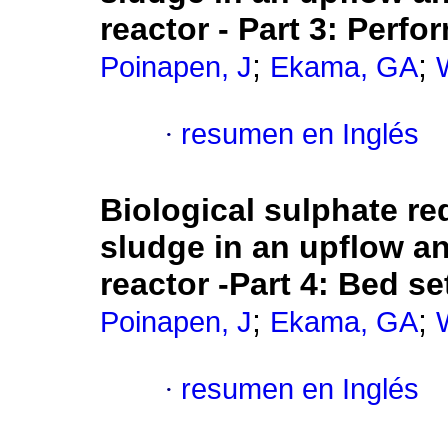
reactor
-
Part 3: Perfo
;
;
Poinapen, J
Ekama, GA
·
resumen en Inglés
Biological sulphate r
sludge in an upflow a
reactor -Part 4
:
Bed set
;
;
Poinapen, J
Ekama, GA
·
resumen en Inglés