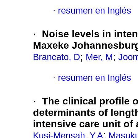
·
resumen en Inglés
·
Noise levels in inten
Maxeke Johannesburg
;
;
Brancato, D
Mer, M
Joom
·
resumen en Inglés
·
The clinical profile
determinants of length
intensive care unit of 
;
Kusi-Mensah, Y A
Masuku