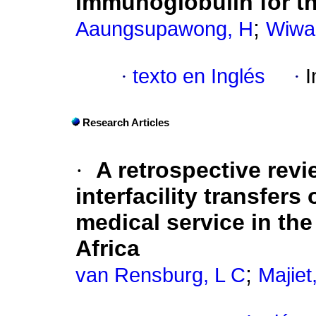
immunoglobulin for th
;
Aaungsupawong, H
Wiwan
·
texto en Inglés
·
I
Research Articles
·
A retrospective revi
interfacility transfer
medical service in th
Africa
;
van Rensburg, L C
Majiet