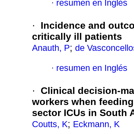
·
resumen en Inglés
·
Incidence and outco
critically ill patients
;
Anauth, P
de Vasconcello
·
resumen en Inglés
·
Clinical decision-m
workers when feeding cr
sector ICUs in South A
;
Coutts, K
Eckmann, K