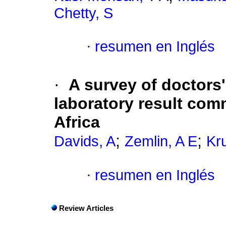
Chetty, S
·
resumen en Inglés
·
A survey of doctors'
laboratory result co
Africa
;
;
Davids, A
Zemlin, A E
Kr
·
resumen en Inglés
Review Articles