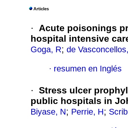
Articles
·
Acute poisonings pr
hospital intensive car
;
Goga, R
de Vasconcellos
·
resumen en Inglés
·
Stress ulcer prophyla
public hospitals in J
;
;
Biyase, N
Perrie, H
Scrib