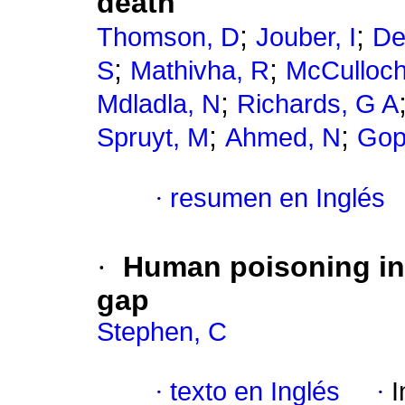
death
;
;
Thomson, D
Jouber, I
De
;
;
S
Mathivha, R
McCulloch
;
Mdladla, N
Richards, G A
;
;
Spruyt, M
Ahmed, N
Gop
·
resumen en Inglés
·
Human poisoning in 
gap
Stephen, C
·
texto en Inglés
·
I