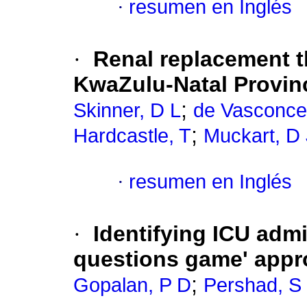
·
resumen en Inglés
·
Renal replacement th
KwaZulu-Natal Provinc
;
Skinner, D L
de Vasconcel
;
Hardcastle, T
Muckart, D 
·
resumen en Inglés
·
Identifying ICU admi
questions game' appr
;
Gopalan, P D
Pershad, S