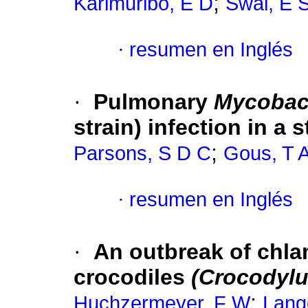
;
Karimuribo, E D
Swai, E 
·
resumen en Inglés
·
Pulmonary
Mycobac
strain) infection in a 
;
Parsons, S D C
Gous, T 
·
resumen en Inglés
·
An outbreak of chla
crocodiles
(Crocodylu
;
Huchzermeyer, F W
Lange