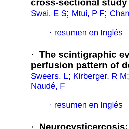
cross-sectional study
;
;
Swai, E S
Mtui, P F
Chan
·
resumen en Inglés
·
The scintigraphic e
perfusion pattern of 
;
Sweers, L
Kirberger, R M
Naudé, F
·
resumen en Inglés
·
Neurocysticercosis: