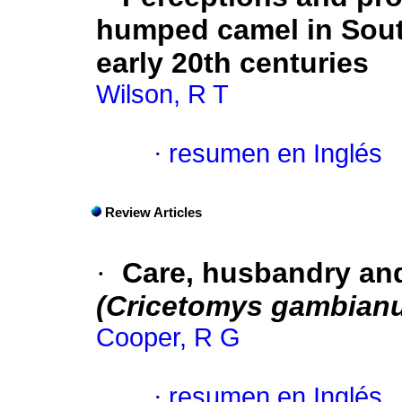
humped camel in South
early 20th centuries
Wilson, R T
·
resumen en Inglés
Review Articles
·
Care, husbandry and 
(Cricetomys gambian
Cooper, R G
·
resumen en Inglés