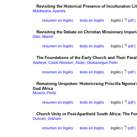
·
Revisiting the Historical Presence of Inculturation L
Mdokwana, Ayanda
·
resumen en Inglés
·
texto en Inglés
·
Inglés (
pdf
)
·
Revisiting the Debate on Christian Missionary Imperi
Diko, Mlamli
·
resumen en Inglés
·
texto en Inglés
·
Inglés (
pdf
)
·
The Foundations of the Early Church and Their Paralle
;
Adeleye, Caleb Abiodun
Aluko, Oluwasegun Peter
·
resumen en Inglés
·
texto en Inglés
·
Inglés (
pdf
)
·
Remaining Unspoken: Historicising Priscilla Ngoma
God Africa
Musoni, Philip
·
resumen en Inglés
·
texto en Inglés
·
Inglés (
pdf
)
·
Church Unity in Post-Apartheid South Africa: The For
Duncan, Graham
·
resumen en Inglés
·
texto en Inglés
·
Inglés (
pdf
)