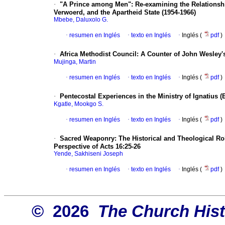
·
"A Prince among Men": Re-examining the Relationshi
Verwoerd, and the Apartheid State (1954-1966)
Mbebe, Daluxolo G.
·
resumen en Inglés
·
texto en Inglés
·
Inglés (
pdf
)
·
Africa Methodist Council: A Counter of John Wesley'
Mujinga, Martin
·
resumen en Inglés
·
texto en Inglés
·
Inglés (
pdf
)
·
Pentecostal Experiences in the Ministry of Ignatius 
Kgatle, Mookgo S.
·
resumen en Inglés
·
texto en Inglés
·
Inglés (
pdf
)
·
Sacred Weaponry: The Historical and Theological Role
Perspective of Acts 16:25-26
Yende, Sakhiseni Joseph
·
resumen en Inglés
·
texto en Inglés
·
Inglés (
pdf
)
© 2026
The Church Hist