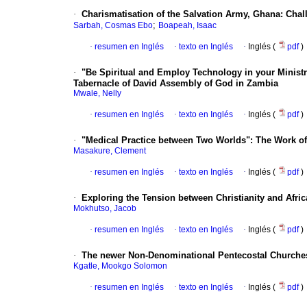
·
Charismatisation of the Salvation Army, Ghana: Cha
;
Sarbah, Cosmas Ebo
Boapeah, Isaac
·
resumen en Inglés
·
texto en Inglés
·
Inglés (
pdf
)
·
"Be Spiritual and Employ Technology in your Minist
Tabernacle of David Assembly of God in Zambia
Mwale, Nelly
·
resumen en Inglés
·
texto en Inglés
·
Inglés (
pdf
)
·
"Medical Practice between Two Worlds": The Work o
Masakure, Clement
·
resumen en Inglés
·
texto en Inglés
·
Inglés (
pdf
)
·
Exploring the Tension between Christianity and Afric
Mokhutso, Jacob
·
resumen en Inglés
·
texto en Inglés
·
Inglés (
pdf
)
·
The newer Non-Denominational Pentecostal Churches 
Kgatle, Mookgo Solomon
·
resumen en Inglés
·
texto en Inglés
·
Inglés (
pdf
)