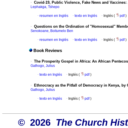
·
Covid-19, Public Violence, Fake News and Vaccines: 
Lephakga, Tshepo
·
resumen en Inglés
·
texto en Inglés
·
Inglés (
pdf
)
·
Questions on the Ordination of "Homosexual" Member
Senokoane, Boitumelo Ben
·
resumen en Inglés
·
texto en Inglés
·
Inglés (
pdf
)
Book Reviews
·
The Prosperity Gospel in Africa: An African Penteco
Gathogo, Julius
·
texto en Inglés
·
Inglés (
pdf
)
·
Ethnocracy as the Pitfall of Democracy in Kenya, by
Gathogo, Julius
·
texto en Inglés
·
Inglés (
pdf
)
© 2026
The Church Hist