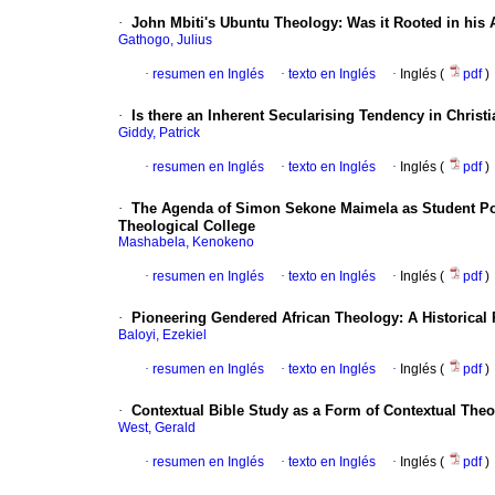
·
John Mbiti's Ubuntu Theology: Was it Rooted in his A
Gathogo, Julius
·
resumen en Inglés
·
texto en Inglés
·
Inglés (
pdf
)
·
Is there an Inherent Secularising Tendency in Christi
Giddy, Patrick
·
resumen en Inglés
·
texto en Inglés
·
Inglés (
pdf
)
·
The Agenda of Simon Sekone Maimela as Student Pol
Theological College
Mashabela, Kenokeno
·
resumen en Inglés
·
texto en Inglés
·
Inglés (
pdf
)
·
Pioneering Gendered African Theology: A Historical P
Baloyi, Ezekiel
·
resumen en Inglés
·
texto en Inglés
·
Inglés (
pdf
)
·
Contextual Bible Study as a Form of Contextual Theo
West, Gerald
·
resumen en Inglés
·
texto en Inglés
·
Inglés (
pdf
)