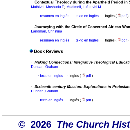
·
Contextual Theology during the Apartheid Period in S
;
Muthivhi, Mashudu E
Mudimeli, Lufuluvhi M.
·
resumen en Inglés
·
texto en Inglés
·
Inglés (
pdf
)
·
Journeying with the Circle of Concerned African Wo
Landman, Christina
·
resumen en Inglés
·
texto en Inglés
·
Inglés (
pdf
)
Book Reviews
·
Making Connections: Integrative Theological Educati
Duncan, Graham
·
texto en Inglés
·
Inglés (
pdf
)
·
Sixteenth-century Mission: Explorations in Protesta
Duncan, Graham
·
texto en Inglés
·
Inglés (
pdf
)
© 2026
The Church Hist