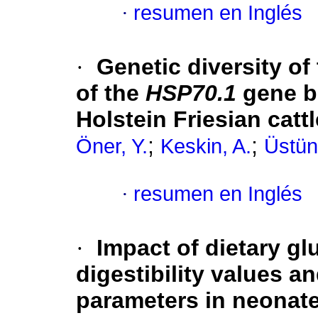
·
resumen en Inglés
·
Genetic diversity of
of the
HSP70.1
gene b
Holstein Friesian catt
;
;
Öner, Y.
Keskin, A.
Üstün
·
resumen en Inglés
·
Impact of dietary g
digestibility values a
parameters in neonat