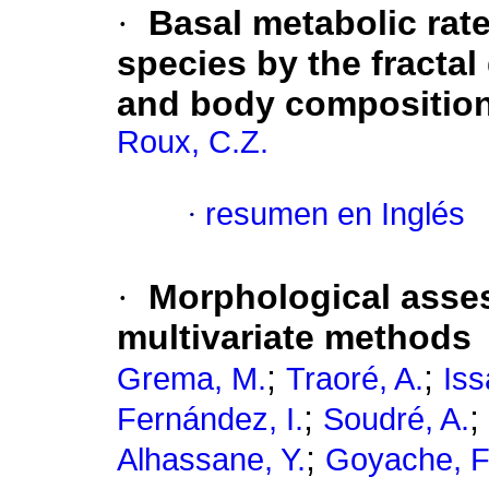
·
Basal metabolic rat
species by the fracta
and body compositio
Roux, C.Z.
·
resumen en Inglés
·
Morphological asses
multivariate methods
;
;
Grema, M.
Traoré, A.
Iss
;
;
Fernández, I.
Soudré, A.
;
Alhassane, Y.
Goyache, F