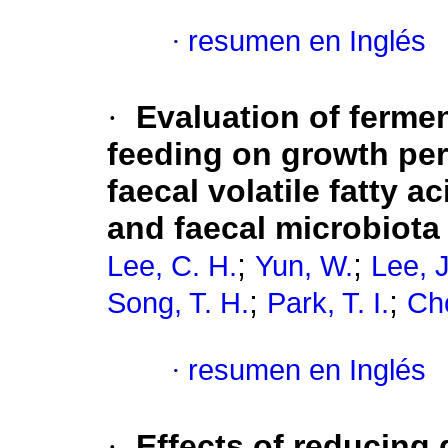
·
resumen en Inglés
·
Evaluation of ferme
feeding on growth perf
faecal volatile fatty 
and faecal microbiota
;
;
Lee, C. H.
Yun, W.
Lee, J
;
;
Song, T. H.
Park, T. I.
Cho
·
resumen en Inglés
·
Effects of reducing 