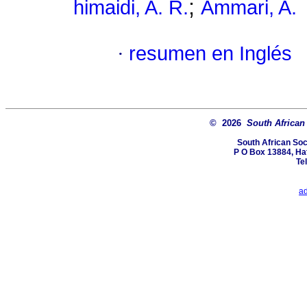
;
himaidi, A. R.
Ammari, A.
·
resumen en Inglés
© 2026
South African
South African Soc
P O Box 13884, Hatf
Te
a