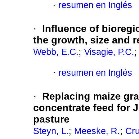
·
resumen en Inglés
·
Influence of bioreg
the growth, size and
;
Webb, E.C.
Visagie, P.C.
·
resumen en Inglés
·
Replacing maize grai
concentrate feed for 
pasture
;
;
Steyn, L.
Meeske, R.
Cr