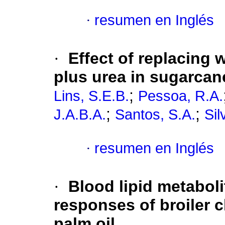
·
resumen en Inglés
·
Effect of replacing 
plus urea in sugarcan
;
Lins, S.E.B.
Pessoa, R.A.
;
;
J.A.B.A.
Santos, S.A.
Sil
·
resumen en Inglés
·
Blood lipid metaboli
responses of broiler c
palm oil