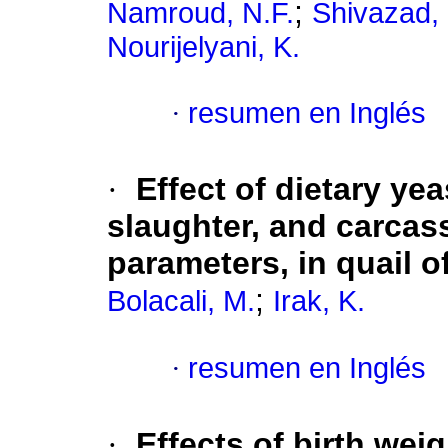
;
Namroud, N.F.
Shivazad,
Nourijelyani, K.
·
resumen en Inglés
·
Effect of dietary ye
slaughter, and carcass
parameters, in quail 
;
Bolacali, M.
Irak, K.
·
resumen en Inglés
·
Effects of birth weig