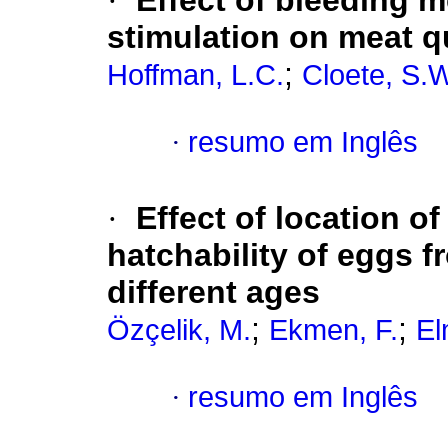
·
Effect of bleeding m
stimulation on meat qu
;
Hoffman, L.C.
Cloete, S.W
·
resumo em Inglês
·
Effect of location o
hatchability of eggs 
different ages
;
;
Özçelik, M.
Ekmen, F.
El
·
resumo em Inglês