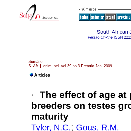
South African 
versão On-line
ISSN
222
Sumário
S. Afr. j. anim. sci. vol.39 no.3 Pretoria Jan. 2009
Articles
·
The effect of age at
breeders on testes gr
maturity
;
Tyler, N.C.
Gous, R.M.