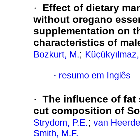
·
Effect of dietary m
without oregano essen
supplementation on t
characteristics of mal
;
Bozkurt, M.
Küçükyılmaz,
·
resumo em Inglês
·
The influence of fat
cut composition of So
;
Strydom, P.E.
van Heerde
Smith, M.F.