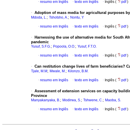
·
resumo em Inglês
·
texto em Inglês
·
Inglês (
pdf
)
·
Adoption of mass media for agricultural purposes by
;
;
Mdoda, L.
Tshotsho, A.
Nontu, Y
·
resumo em Inglês
·
texto em Inglês
·
Inglês (
pdf
)
·
Harnessing the use of alternative media for South Afri
pandemic
;
;
Yusuf, S.F.G.
Popoola, O.O.
Yusuf, F.T.O.
·
resumo em Inglês
·
texto em Inglês
·
Inglês (
pdf
)
·
Can restitution change lives of farm beneficiaries? 
;
;
Tjale, M.M
Mwale, M.
Kilonzo, B.M.
·
resumo em Inglês
·
texto em Inglês
·
Inglês (
pdf
)
·
Assessment of extension services on capacity buildin
Province
;
;
;
Manyakanyaka, B.
Modirwa, S.
Tshwene, C.
Maoba, S.
·
resumo em Inglês
·
texto em Inglês
·
Inglês (
pdf
)