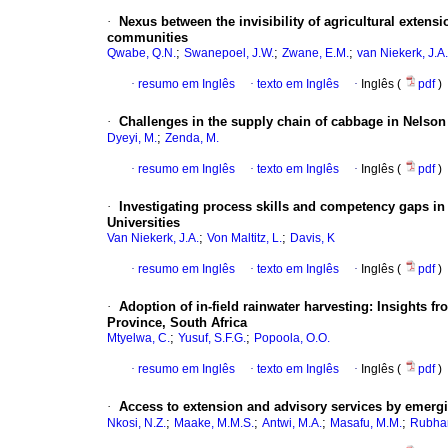
·
Nexus between the invisibility of agricultural extens
communities
;
;
;
Qwabe, Q.N.
Swanepoel, J.W.
Zwane, E.M.
van Niekerk, J.A.
·
resumo em Inglês
·
texto em Inglês
·
Inglês (
pdf
)
·
Challenges in the supply chain of cabbage in Nelson
;
Dyeyi, M.
Zenda, M.
·
resumo em Inglês
·
texto em Inglês
·
Inglês (
pdf
)
·
Investigating process skills and competency gaps in
Universities
;
;
Van Niekerk, J.A.
Von Maltitz, L.
Davis, K
·
resumo em Inglês
·
texto em Inglês
·
Inglês (
pdf
)
·
Adoption of in-field rainwater harvesting
:
Insights f
Province, South Africa
;
;
Mtyelwa, C.
Yusuf, S.F.G.
Popoola, O.O.
·
resumo em Inglês
·
texto em Inglês
·
Inglês (
pdf
)
·
Access to extension and advisory services by emergi
;
;
;
;
Nkosi, N.Z.
Maake, M.M.S.
Antwi, M.A.
Masafu, M.M.
Rubhar