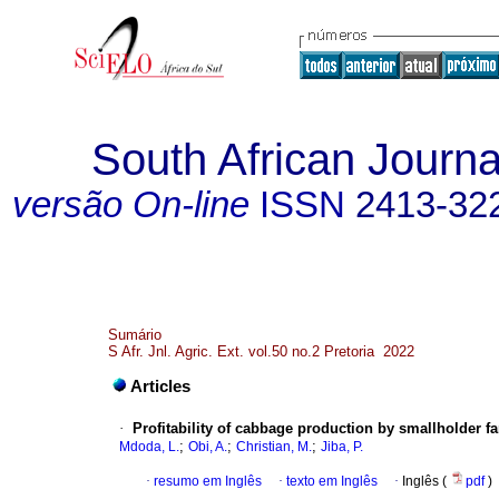
South African Journal
versão On-line
ISSN
2413-32
Sumário
S Afr. Jnl. Agric. Ext. vol.50 no.2 Pretoria 2022
Articles
·
Profitability of cabbage production by smallholder f
;
;
;
Mdoda, L.
Obi, A.
Christian, M.
Jiba, P.
·
resumo em Inglês
·
texto em Inglês
·
Inglês (
pdf
)