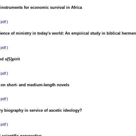
 instruments for economic survival in Africa
pdf
)
ience of ministry in today's world: An empirical study in biblical herm
pdf
)
d s(S)pirit
pdf
)
on on short- and medium-length novels
pdf
)
y biography in service of ascetic ideology?
pdf
)
l-scientific perspective