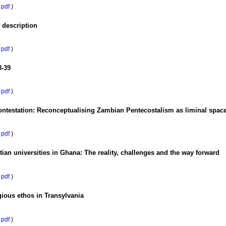
pdf
)
 description
pdf
)
8-39
pdf
)
 contestation: Reconceptualising Zambian Pentecostalism as liminal spac
pdf
)
tian universities in Ghana: The reality, challenges and the way forward
pdf
)
gious ethos in Transylvania
pdf
)