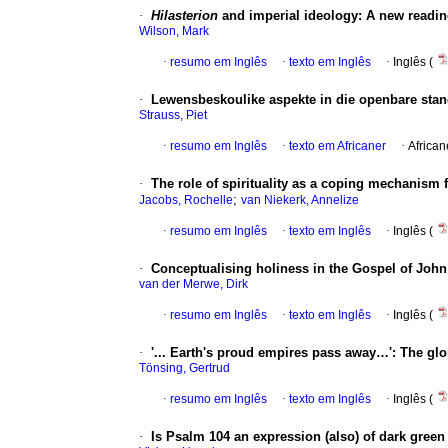
·
Hilasterion
and imperial ideology: A new readi
Wilson, Mark
·
resumo em Inglês
·
texto em Inglês
·
Inglês (
·
Lewensbeskoulike aspekte in die openbare stan
Strauss, Piet
·
resumo em Inglês
·
texto em Africaner
·
African
·
The role of spirituality as a coping mechanism fo
;
Jacobs, Rochelle
van Niekerk, Annelize
·
resumo em Inglês
·
texto em Inglês
·
Inglês (
·
Conceptualising holiness in the Gospel of John:
van der Merwe, Dirk
·
resumo em Inglês
·
texto em Inglês
·
Inglês (
·
'
... Earth's proud empires pass away
…': The glo
Tönsing, Gertrud
·
resumo em Inglês
·
texto em Inglês
·
Inglês (
·
Is Psalm 104 an expression (also) of dark green