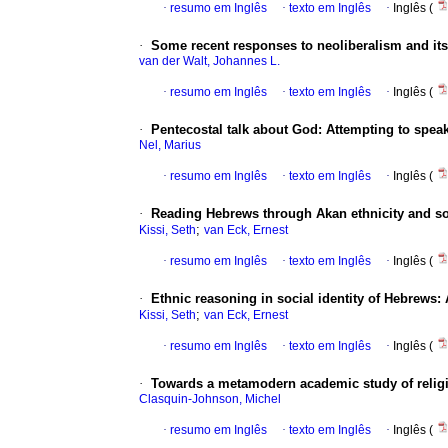
·
resumo em Inglês
·
texto em Inglês
·
Inglês (
·
Some recent responses to neoliberalism and it
van der Walt, Johannes L.
·
resumo em Inglês
·
texto em Inglês
·
Inglês (
·
Pentecostal talk about God: Attempting to spea
Nel, Marius
·
resumo em Inglês
·
texto em Inglês
·
Inglês (
·
Reading Hebrews through Akan ethnicity and soc
;
Kissi, Seth
van Eck, Ernest
·
resumo em Inglês
·
texto em Inglês
·
Inglês (
·
Ethnic reasoning in social identity of Hebrews: A
;
Kissi, Seth
van Eck, Ernest
·
resumo em Inglês
·
texto em Inglês
·
Inglês (
·
Towards a metamodern academic study of relig
Clasquin-Johnson, Michel
·
resumo em Inglês
·
texto em Inglês
·
Inglês (