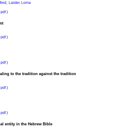
;
fred
Laister, Lorna
pdf
)
nt
pdf
)
pdf
)
ing to the tradition against the tradition
pdf
)
pdf
)
l entity in the Hebrew Bible