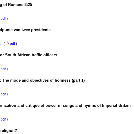
ng of Romans 3:25
pdf
)
dpunte van twee presidente
er (
pdf
)
r South African traffic officers
pdf
)
 The mode and objectives of holiness (part 1)
pdf
)
rification and critique of power in songs and hymns of Imperial Britain
pdf
)
 religion?