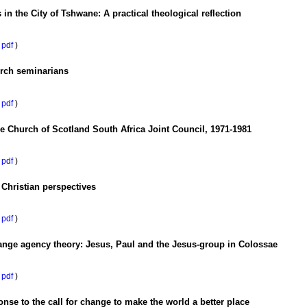
in the City of Tshwane: A practical theological reflection
pdf
)
urch seminarians
pdf
)
he Church of Scotland South Africa Joint Council, 1971-1981
pdf
)
 Christian perspectives
pdf
)
 change agency theory: Jesus, Paul and the Jesus-group in Colossae
pdf
)
nse to the call for change to make the world a better place