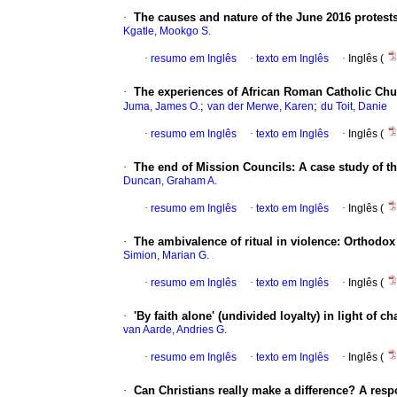
·
The causes and nature of the June 2016 protests 
Kgatle, Mookgo S.
·
resumo em Inglês
·
texto em Inglês
·
Inglês (
·
The experiences of African Roman Catholic Ch
;
;
Juma, James O.
van der Merwe, Karen
du Toit, Danie
·
resumo em Inglês
·
texto em Inglês
·
Inglês (
·
The end of Mission Councils: A case study of t
Duncan, Graham A.
·
resumo em Inglês
·
texto em Inglês
·
Inglês (
·
The ambivalence of ritual in violence: Orthodox
Simion, Marian G.
·
resumo em Inglês
·
texto em Inglês
·
Inglês (
·
'By faith alone' (undivided loyalty) in light of
van Aarde, Andries G.
·
resumo em Inglês
·
texto em Inglês
·
Inglês (
·
Can Christians really make a difference? A respo