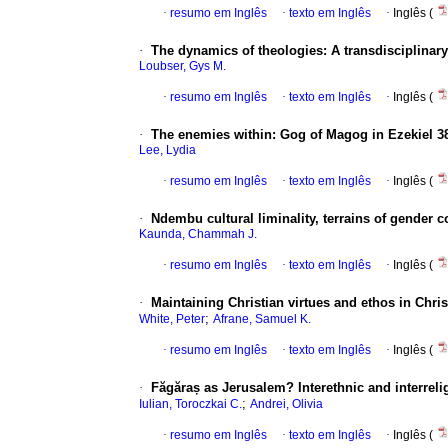
·
resumo em Inglês
·
texto em Inglês
·
Inglês (
·
The dynamics of theologies: A transdisciplinary
Loubser, Gys M.
·
resumo em Inglês
·
texto em Inglês
·
Inglês (
·
The enemies within: Gog of Magog in Ezekiel 3
Lee, Lydia
·
resumo em Inglês
·
texto em Inglês
·
Inglês (
·
Ndembu cultural liminality, terrains of gender
Kaunda, Chammah J.
·
resumo em Inglês
·
texto em Inglês
·
Inglês (
·
Maintaining Christian virtues and ethos in Chris
;
White, Peter
Afrane, Samuel K.
·
resumo em Inglês
·
texto em Inglês
·
Inglês (
·
F
ă
g
ă
ra
ș
as Jerusalem? Interethnic and interreli
;
Iulian, Toroczkai C.
Andrei, Olivia
·
resumo em Inglês
·
texto em Inglês
·
Inglês (