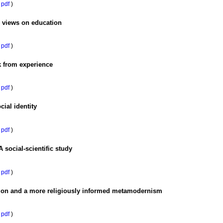
pdf
)
s views on education
pdf
)
k from experience
pdf
)
ial identity
pdf
)
 social-scientific study
pdf
)
ion and a more religiously informed metamodernism
pdf
)