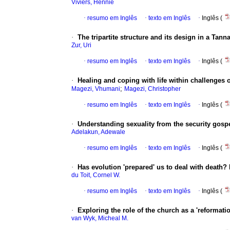
Viviers, Hennie
·
resumo em Inglês
·
texto em Inglês
·
Inglês (
·
The tripartite structure and its design in a Tann
Zur, Uri
·
resumo em Inglês
·
texto em Inglês
·
Inglês (
·
Healing and coping with life within challenges o
;
Magezi, Vhumani
Magezi, Christopher
·
resumo em Inglês
·
texto em Inglês
·
Inglês (
·
Understanding sexuality from the security gospe
Adelakun, Adewale
·
resumo em Inglês
·
texto em Inglês
·
Inglês (
·
Has evolution 'prepared' us to deal with death
du Toit, Cornel W.
·
resumo em Inglês
·
texto em Inglês
·
Inglês (
·
Exploring the role of the church as a 'reformat
van Wyk, Micheal M.