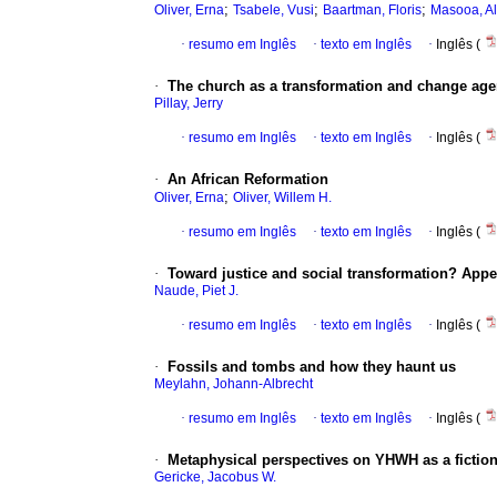
;
;
;
Oliver, Erna
Tsabele, Vusi
Baartman, Floris
Masooa, Al
·
resumo em Inglês
·
texto em Inglês
·
Inglês (
·
The church as a transformation and change age
Pillay, Jerry
·
resumo em Inglês
·
texto em Inglês
·
Inglês (
·
An African Reformation
;
Oliver, Erna
Oliver, Willem H.
·
resumo em Inglês
·
texto em Inglês
·
Inglês (
·
Toward justice and social transformation? Appeal
Naude, Piet J.
·
resumo em Inglês
·
texto em Inglês
·
Inglês (
·
Fossils and tombs and how they haunt us
Meylahn, Johann-Albrecht
·
resumo em Inglês
·
texto em Inglês
·
Inglês (
·
Metaphysical perspectives on YHWH as a fictiona
Gericke, Jacobus W.