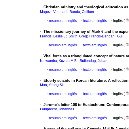
·
Christian ministry and theological education as
;
Magezi, Vhumani
Banda, Collium
·
resumo em Inglês
·
texto em Inglês
·
Inglês (
·
The missionary journey of Mark 6 and the exper
;
;
Francis, Leslie J.
Smith, Greg
Francis-Dehqani, Guli
·
resumo em Inglês
·
texto em Inglês
·
Inglês (
·
Vital force as a triangulated concept of nature an
;
Nalwamba, Kuzipa M.B.
Buitendag, Johan
·
resumo em Inglês
·
texto em Inglês
·
Inglês (
·
Elderly suicide in Korean literature: A reflecti
Mun, Yeong Sik
·
resumo em Inglês
·
texto em Inglês
·
Inglês (
·
Jerome's letter 108 to Eustochium: Contemporar
Lamprecht, Johanna C.
·
resumo em Inglês
·
texto em Inglês
·
Inglês (
·
A case of the evil eye in Genesis 16:4-5: A socia