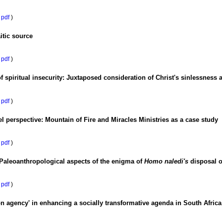
pdf
)
aitic source
pdf
)
f spiritual insecurity: Juxtaposed consideration of Christ's sinlessness
pdf
)
l perspective: Mountain of Fire and Miracles Ministries as a case study
pdf
)
? Paleoanthropological aspects of the enigma of
Homo naledi's
disposal o
pdf
)
ion agency' in enhancing a socially transformative agenda in South Africa