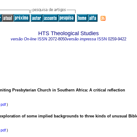
HTS Theological Studies
versão On-line
ISSN
2072-8050
versão impressa
ISSN
0259-9422
niting Presbyterian Church in Southern Africa: A critical reflection
pdf
)
 exploration of some implied backgrounds to three kinds of unusual Bibl
pdf
)