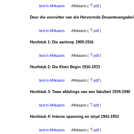
·
text in Afrikaans
·
Afrikaans (
pdf
)
Deur die voorsitter van die Hervormde Dosentevergader
·
text in Afrikaans
·
Afrikaans (
pdf
)
Hoofstuk 1
:
Die aanloop 1909-1916
·
text in Afrikaans
·
Afrikaans (
pdf
)
Hoofstuk 2
:
Die Klein Begin 1916-1933
·
text in Afrikaans
·
Afrikaans (
pdf
)
Hoofstuk 3
:
Twee afdelings van een fakulteit 1934-1940
·
text in Afrikaans
·
Afrikaans (
pdf
)
Hoofstuk 4
:
Interne spanning en stryd 1941-1953
·
text in Afrikaans
·
Afrikaans (
pdf
)