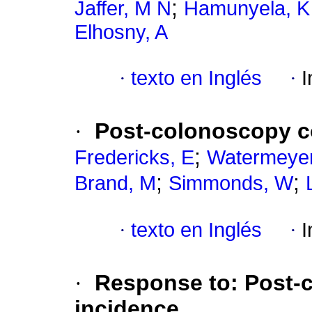
;
Jaffer, M N
Hamunyela, K
Elhosny, A
·
texto en Inglés
·
I
·
Post-colonoscopy co
;
Fredericks, E
Watermeyer
;
;
Brand, M
Simmonds, W
·
texto en Inglés
·
I
·
Response to: Post-
incidence