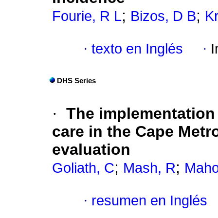
;
;
Fourie, R L
Bizos, D B
K
·
texto en Inglés
·
I
DHS Series
·
The implementation
care in the Cape Metr
evaluation
;
;
Goliath, C
Mash, R
Maho
·
resumen en Inglés