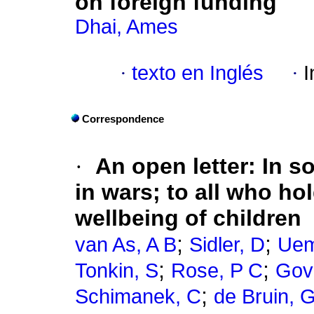
on foreign funding
Dhai, Ames
·
texto en Inglés
·
I
Correspondence
·
An open letter: In so
in wars; to all who ho
wellbeing of children
;
;
van As, A B
Sidler, D
Uem
;
;
Tonkin, S
Rose, P C
Gov
;
Schimanek, C
de Bruin, 