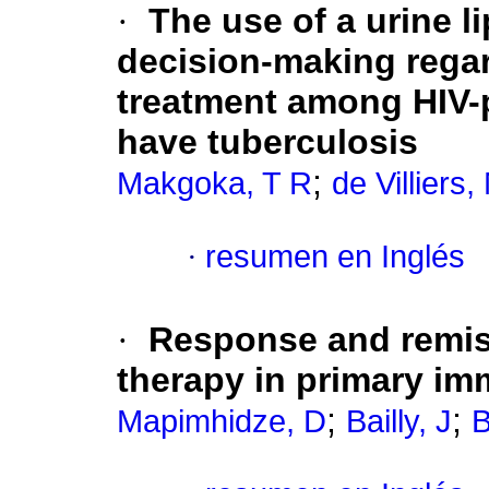
·
The use of a urine l
decision-making regar
treatment among HIV-p
have tuberculosis
;
Makgoka, T R
de Villiers,
·
resumen en Inglés
·
Response and remissi
therapy in primary i
;
;
Mapimhidze, D
Bailly, J
B