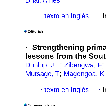
Dhai, Ames
·
texto en Inglés
·
I
Editorials
·
Strengthening prima
lessons from the Sou
;
Dunlop, J L
Zibengwa, E
;
Mutsago, T
Magongoa, K
·
texto en Inglés
·
I
Correspondence