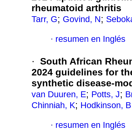
rheumatoid arthritis
;
;
Tarr, G
Govind, N
Sebok
·
resumen en Inglés
·
South African Rheum
2024 guidelines for th
synthetic disease-mod
;
;
van Duuren, E
Potts, J
Br
;
Chinniah, K
Hodkinson, B
·
resumen en Inglés