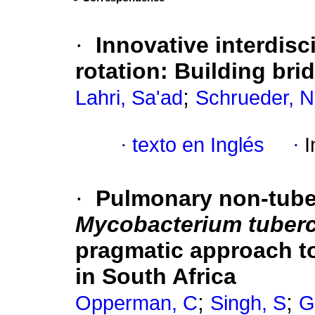
·
Innovative interdis
rotation: Building bri
;
Lahri, Sa'ad
Schrueder, 
·
texto en Inglés
·
I
·
Pulmonary non-tube
Mycobacterium tuber
pragmatic approach t
in South Africa
;
;
Opperman, C
Singh, S
G