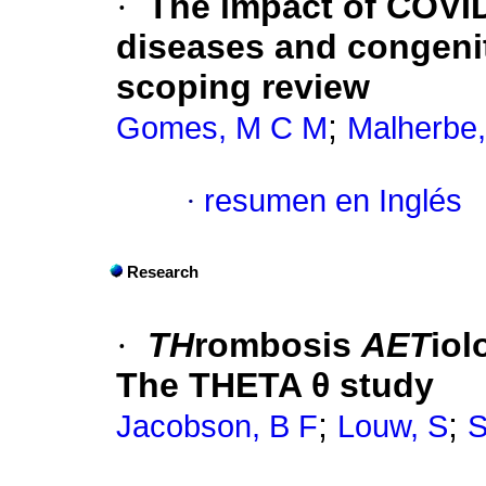
·
The impact of COVID
diseases and congenit
scoping review
;
Gomes, M C M
Malherbe,
·
resumen en Inglés
Research
·
TH
rombosis
AET
iol
The THETA θ study
;
;
Jacobson, B F
Louw, S
S