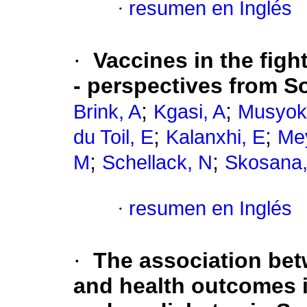
·
resumen en Inglés
·
Vaccines in the figh
- perspectives from S
;
;
Brink, A
Kgasi, A
Musyoki
;
;
du Toil, E
Kalanxhi, E
Mey
;
;
M
Schellack, N
Skosana,
·
resumen en Inglés
·
The association be
and health outcomes in