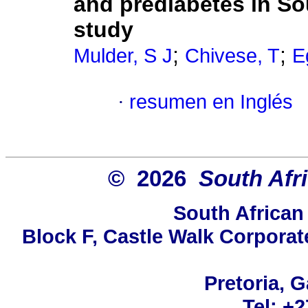
and prediabetes in Sou
study
;
;
Mulder, S J
Chivese, T
E
·
resumen en Inglés
© 2026
South Afr
South African
Block F, Castle Walk Corporat
Pretoria, 
Tel: +