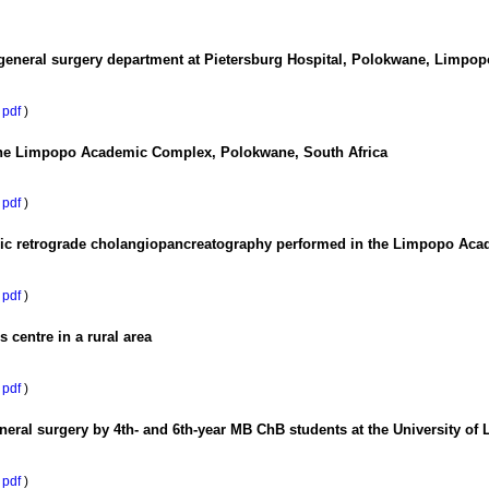
general surgery department at Pietersburg Hospital, Polokwane, Limpopo
pdf
)
 the Limpopo Academic Complex, Polokwane, South Africa
pdf
)
opic retrograde cholangiopancreatography performed in the Limpopo Ac
pdf
)
s centre in a rural area
pdf
)
eneral surgery by 4th- and 6th-year MB ChB students at the University o
pdf
)