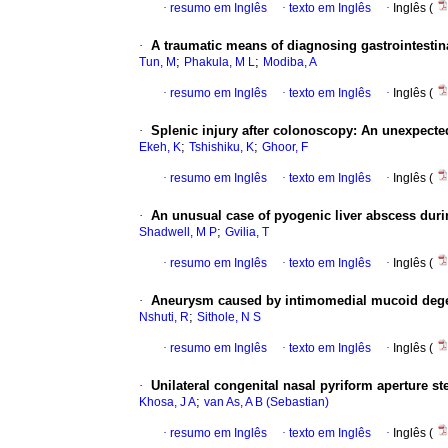
·
resumo em Inglês
·
texto em Inglês
·
Inglês (
·
A traumatic means of diagnosing gastrointestin
;
;
Tun, M
Phakula, M L
Modiba, A
·
resumo em Inglês
·
texto em Inglês
·
Inglês (
·
Splenic injury after colonoscopy: An unexpecte
;
;
Ekeh, K
Tshishiku, K
Ghoor, F
·
resumo em Inglês
·
texto em Inglês
·
Inglês (
·
An unusual case of pyogenic liver abscess dur
;
Shadwell, M P
Gvilia, T
·
resumo em Inglês
·
texto em Inglês
·
Inglês (
·
Aneurysm caused by intimomedial mucoid degen
;
Nshuti, R
Sithole, N S
·
resumo em Inglês
·
texto em Inglês
·
Inglês (
·
Unilateral congenital nasal pyriform aperture ste
;
Khosa, J A
van As, A B (Sebastian)
·
resumo em Inglês
·
texto em Inglês
·
Inglês (