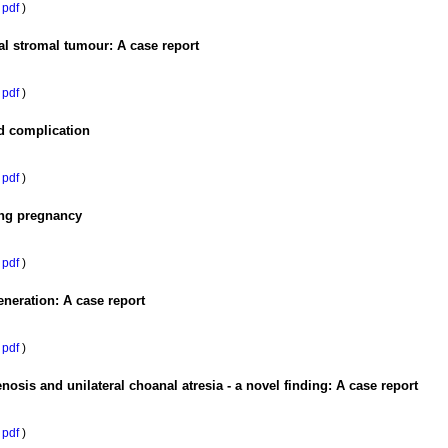
pdf
)
al stromal tumour: A case report
pdf
)
d complication
pdf
)
ing pregnancy
pdf
)
eration: A case report
pdf
)
nosis and unilateral choanal atresia - a novel finding: A case report
pdf
)