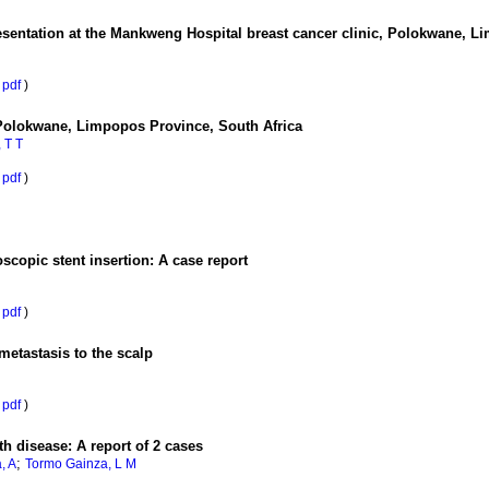
resentation at the Mankweng Hospital breast cancer clinic, Polokwane, L
pdf
)
 Polokwane, Limpopos Province, South Africa
 T T
pdf
)
copic stent insertion: A case report
pdf
)
 metastasis to the scalp
pdf
)
th disease: A report of 2 cases
;
, A
Tormo Gainza, L M