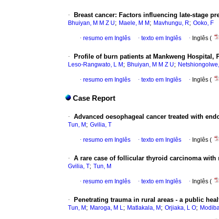
·
Breast cancer: Factors influencing late-stage p
;
;
;
Bhuiyan, M M Z U
Maele, M M
Mavhungu, R
Ooko, F
·
resumo em Inglês
·
texto em Inglês
·
Inglês (
·
Profile of burn patients at Mankweng Hospital,
;
;
Leso-Rangwato, L M
Bhuiyan, M M Z U
Netshiongolwe,
·
resumo em Inglês
·
texto em Inglês
·
Inglês (
Case Report
·
Advanced oesophageal cancer treated with endos
;
Tun, M
Gvilia, T
·
resumo em Inglês
·
texto em Inglês
·
Inglês (
·
A rare case of follicular thyroid carcinoma with
;
Gvilia, T
Tun, M
·
resumo em Inglês
·
texto em Inglês
·
Inglês (
·
Penetrating trauma in rural areas - a public heal
;
;
;
;
Tun, M
Maroga, M L
Matlakala, M
Orjiaka, L O
Modiba