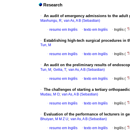
Research
·
An audit of emergency admissions to the adult 
;
Mavhungu, R
van As, A B (Sebastian)
·
resumo em Inglês
·
texto em Inglês
·
Inglês (
·
Establishing high-tech surgical procedures in
Tun, M
·
resumo em Inglês
·
texto em Inglês
·
Inglês (
·
An audit on the preliminary results of endosc
;
;
Tun, M
Gvilia, T
van As, A B (Sebastian)
·
resumo em Inglês
·
texto em Inglês
·
Inglês (
·
The challenges of starting a tertiary orthopaedic
;
Mudau, M O
van As, A B (Sebastian)
·
resumo em Inglês
·
texto em Inglês
·
Inglês (
·
Evaluation of the performance of lecturers in g
;
Bhuiyan, M M Z U
van As, A B (Sebastian)
·
resumo em Inglês
·
texto em Inglês
·
Inglês (