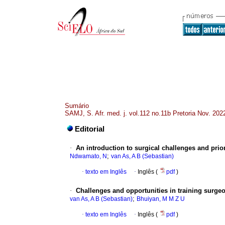
Sumário
SAMJ, S. Afr. med. j. vol.112 no.11b Pretoria Nov. 202
Editorial
·
An introduction to surgical challenges and priori
;
Ndwamato, N
van As, A Β (Sebastian)
·
texto em Inglês
·
Inglês (
pdf
)
·
Challenges and opportunities in training surgeo
;
van As, A Β (Sebastian)
Bhuiyan, M M Z U
·
texto em Inglês
·
Inglês (
pdf
)