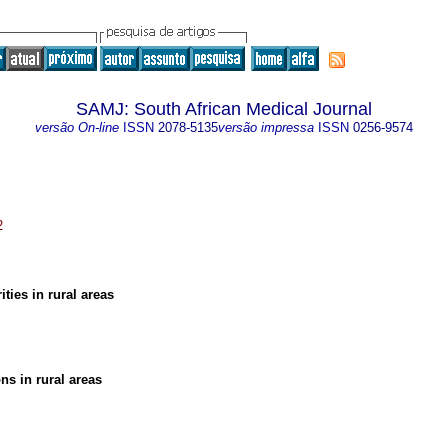
SAMJ: South African Medical Journal
versão On-line
ISSN
2078-5135
versão impressa
ISSN
0256-9574
2
ties in rural areas
ns in rural areas