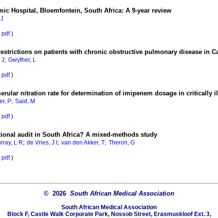
mic Hospital, Bloemfontein, South Africa: A 9-year review
 J
pdf
)
restrictions on patients with chronic obstructive pulmonary disease in 
;
 J
Gwyther, L
pdf
)
rular nitration rate for determination of imipenem dosage in critically il
;
er, P
Said, M
pdf
)
tional audit in South Africa? A mixed-methods study
;
;
;
rray, L R
de Vries, J I
van den Akker, T
Theron, G
pdf
)
© 2026
South African Medical Association
South African Medical Association
Block F, Castle Walk Corporate Park, Nossob Street, Erasmuskloof Ext. 3,