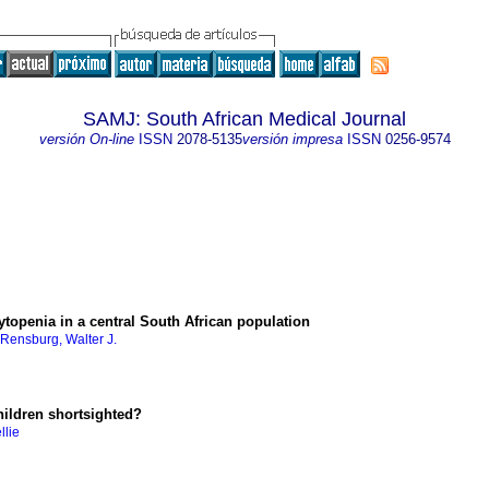
SAMJ: South African Medical Journal
versión On-line
ISSN
2078-5135
versión impresa
ISSN
0256-9574
topenia in a central South African population
Rensburg, Walter J.
hildren shortsighted?
llie