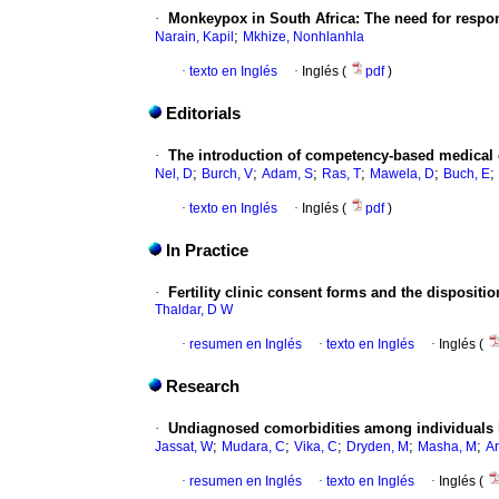
·
Monkeypox in South Africa: The need for respo
;
Narain, Kapil
Mkhize, Nonhlanhla
·
texto en Inglés
·
Inglés (
pdf
)
Editorials
·
The introduction of competency-based medical e
;
;
;
;
;
;
Nel, D
Burch, V
Adam, S
Ras, T
Mawela, D
Buch, E
·
texto en Inglés
·
Inglés (
pdf
)
In Practice
·
Fertility clinic consent forms and the disposition
Thaldar, D W
·
resumen en Inglés
·
texto en Inglés
·
Inglés (
Research
·
Undiagnosed comorbidities among individuals h
;
;
;
;
;
Jassat, W
Mudara, C
Vika, C
Dryden, M
Masha, M
Ar
·
resumen en Inglés
·
texto en Inglés
·
Inglés (