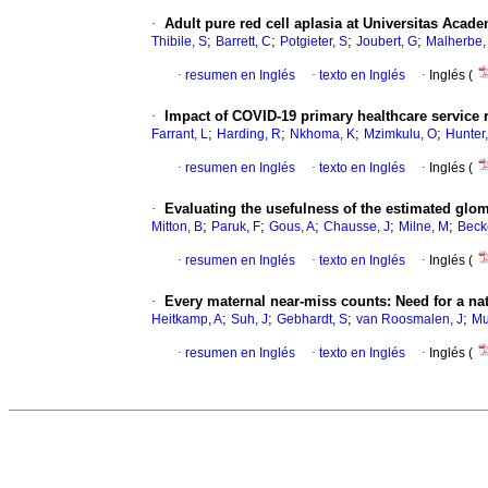
·
Adult pure red cell aplasia at Universitas Acade
;
;
;
;
Thibile, S
Barrett, C
Potgieter, S
Joubert, G
Malherbe,
·
resumen en Inglés
·
texto en Inglés
·
Inglés (
·
Impact of COVID-19 primary healthcare service 
;
;
;
;
Farrant, L
Harding, R
Nkhoma, K
Mzimkulu, O
Hunter,
·
resumen en Inglés
·
texto en Inglés
·
Inglés (
·
Evaluating the usefulness of the estimated glome
;
;
;
;
;
Mitton, B
Paruk, F
Gous, A
Chausse, J
Milne, M
Beck
·
resumen en Inglés
·
texto en Inglés
·
Inglés (
·
Every maternal near-miss counts: Need for a na
;
;
;
;
Heitkamp, A
Suh, J
Gebhardt, S
van Roosmalen, J
Mu
·
resumen en Inglés
·
texto en Inglés
·
Inglés (