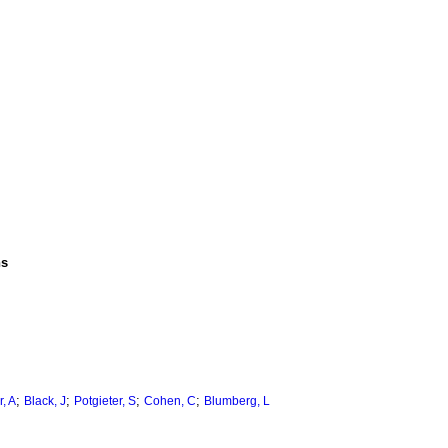
ns
;
;
;
;
, A
Black, J
Potgieter, S
Cohen, C
Blumberg, L