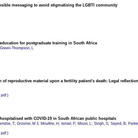
nsible messaging to avoid stigmatising the LGBTI community
ducation for postgraduate training in South Africa
Green-Thompson, L
 of reproductive material upon a fertility patient's death: Legal reflectio
pdf
)
ospitalised with COVID-19 in South African public hospitals
;
;
;
;
;
;
;
endse, T
Groome, M J
Moultrie, H
Ismail, F
Mvusi, L
Singh, S
Sayed, B
Parker
pdf
)