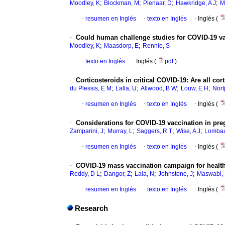
;
;
;
;
Moodley, K
Blockman, M
Pienaar, D
Hawkridge, A J
M
·
resumen en Inglés
·
texto en Inglés
·
Inglés (
·
Could human challenge studies for COVID-19 vac
;
;
Moodley, K
Maasdorp, E
Rennie, S
·
texto en Inglés
·
Inglés (
pdf
)
·
Corticosteroids in critical COVID-19: Are all cor
;
;
;
;
du Plessis, E M
Lalla, U
Allwood, B W
Louw, E H
Nort
·
resumen en Inglés
·
texto en Inglés
·
Inglés (
·
Considerations for COVID-19 vaccination in pr
;
;
;
;
Zamparini, J
Murray, L
Saggers, R T
Wise, A J
Lombaa
·
resumen en Inglés
·
texto en Inglés
·
Inglés (
·
COVID-19 mass vaccination campaign for healthca
;
;
;
;
Reddy, D L
Dangor, Z
Lala, N
Johnstone, J
Maswabi, 
·
resumen en Inglés
·
texto en Inglés
·
Inglés (
Research