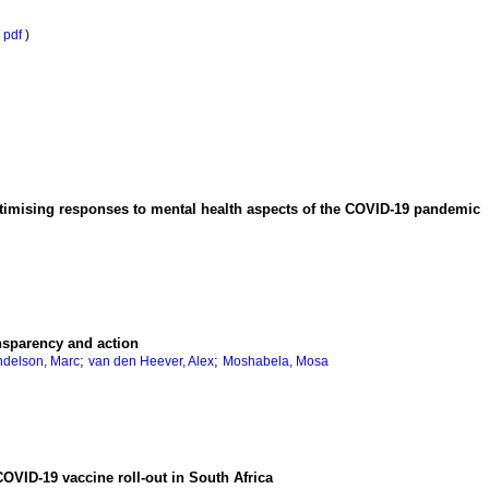
pdf
)
timising responses to mental health aspects of the COVID-19 pandemic
nsparency and action
;
;
delson, Marc
van den Heever, Alex
Moshabela, Mosa
COVID-19 vaccine roll-out in South Africa