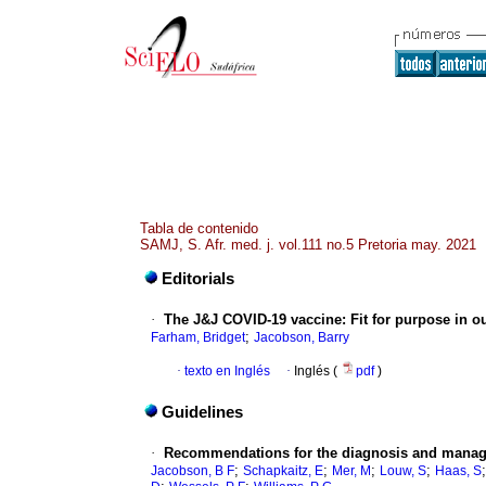
Tabla de contenido
SAMJ, S. Afr. med. j. vol.111 no.5 Pretoria may. 2021
Editorials
·
The J&J COVID-19 vaccine: Fit for purpose in ou
;
Farham, Bridget
Jacobson, Barry
·
texto en Inglés
·
Inglés (
pdf
)
Guidelines
·
Recommendations for the diagnosis and manag
;
;
;
;
Jacobson, B F
Schapkaitz, E
Mer, M
Louw, S
Haas, S