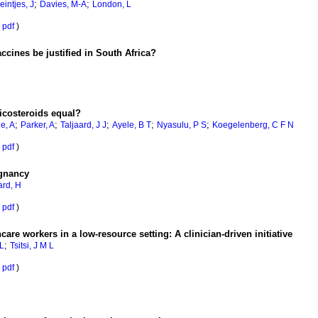
;
;
eintjes, J
Davies, M-A
London, L
pdf
)
cines be justified in South Africa?
ticosteroids equal?
;
;
;
;
;
je, A
Parker, A
Taljaard, J J
Ayele, B T
Nyasulu, P S
Koegelenberg, C F N
pdf
)
egnancy
rd, H
pdf
)
re workers in a low-resource setting: A clinician-driven initiative
;
L
Tsitsi, J M L
pdf
)