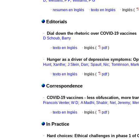
;
;
D
Wessels, P F
Williams, P G
·
resumen en Inglés
·
texto en Inglés
·
Inglés (
Editorials
·
Dial down the rhetoric over COVID-19 vaccines
D Schoub, Barry
·
texto en Inglés
·
Inglés (
pdf
)
·
Hunger as a driver of depressive symptoms: Op
;
;
;
Hunt, Xanthe
J Stein, Dan
Spaull, Nic
Tomlinson, Mark
·
texto en Inglés
·
Inglés (
pdf
)
Correspondence
·
COVID-19 vaccines - less obfuscation, more tra
;
;
;
Francois Venter, W D
A Madhi, Shabir
Nel, Jeremy
Men
·
texto en Inglés
·
Inglés (
pdf
)
In Practice
·
Hard choices: Ethical challenges in phase 1 of 