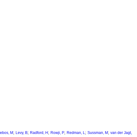
;
;
;
;
;
;
ebos, M
Levy, B
Radford, H
Rowji, P
Redman, L
Sussman, M
van der Jagt,