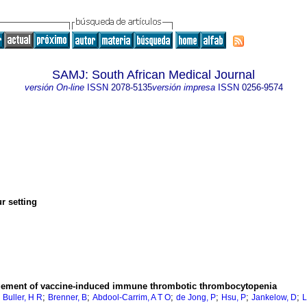
SAMJ: South African Medical Journal
versión On-line
ISSN
2078-5135
versión impresa
ISSN
0256-9574
r setting
ement of vaccine-induced immune thrombotic thrombocytopenia
;
;
;
;
;
;
;
Buller, H R
Brenner, B
Abdool-Carrim, A T O
de Jong, P
Hsu, P
Jankelow, D
L