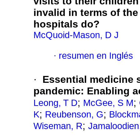
visits to their childre
invalid in terms of t
hospitals do?
McQuoid-Mason, D J
·
resumen en Inglés
·
Essential medicine 
pandemic: Enabling ac
;
;
Leong, T D
McGee, S M
;
;
K
Reubenson, G
Blockm
;
Wiseman, R
Jamaloodien