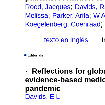
;
Rood, Jacques
Davids, 
;
;
Melissa
Parker, Arifa
W A
;
Koegelenberg, Coenraad
·
texto en Inglés
·
I
Editorials
·
Reflections for glob
evidence-based medic
pandemic
Davids, E L