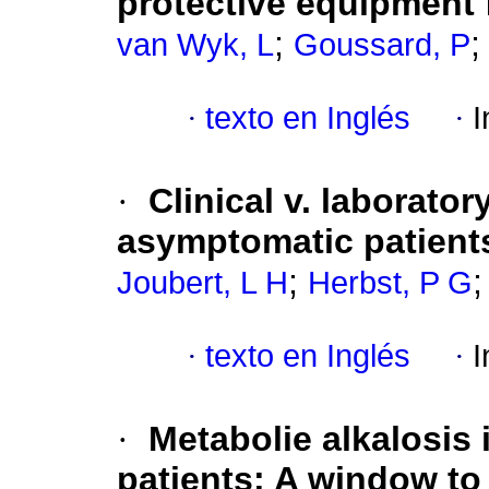
protective equipment 
;
van Wyk, L
Goussard, P
·
texto en Inglés
·
I
·
Clinical v. laborato
asymptomatic patients
;
Joubert, L H
Herbst, P G
·
texto en Inglés
·
I
·
Metabolie alkalosis
patients: A window to