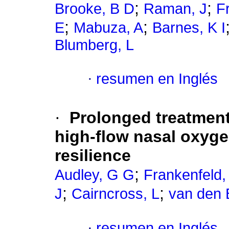
;
;
Brooke, B D
Raman, J
F
;
;
E
Mabuza, A
Barnes, K I
Blumberg, L
·
resumen en Inglés
·
Prolonged treatmen
high-flow nasal oxyge
resilience
;
Audley, G G
Frankenfeld,
;
;
J
Cairncross, L
van den 
·
resumen en Inglés