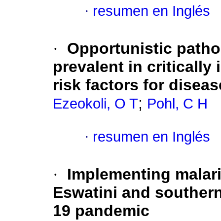
·
resumen en Inglés
·
Opportunistic patho
prevalent in critically
risk factors for disea
;
Ezeokoli, O T
Pohl, C H
·
resumen en Inglés
·
Implementing malaria
Eswatini and souther
19 pandemic