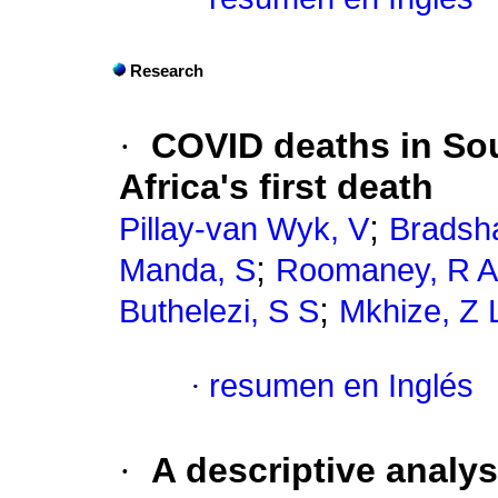
Research
·
COVID deaths in Sou
Africa's first death
;
Pillay-van Wyk, V
Bradsh
;
Manda, S
Roomaney, R A
;
Buthelezi, S S
Mkhize, Z 
·
resumen en Inglés
·
A descriptive analysi