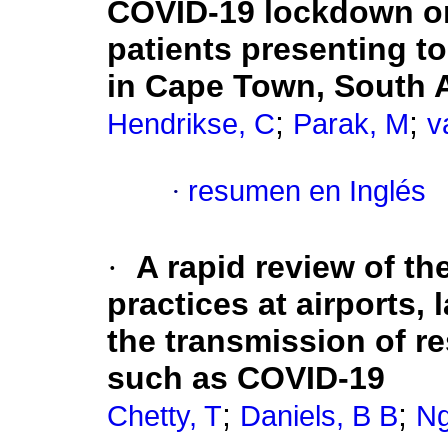
COVID-19 lockdown on
patients presenting to
in Cape Town, South A
;
;
Hendrikse, C
Parak, M
v
·
resumen en Inglés
·
A rapid review of th
practices at airports,
the transmission of re
such as COVID-19
;
;
Chetty, T
Daniels, B B
Ng