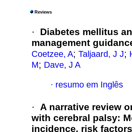
Reviews
·
Diabetes mellitus a
management guidance 
;
;
Coetzee, A
Taljaard, J J
;
M
Dave, J A
·
resumo em Inglês
·
A narrative review o
with cerebral palsy: 
incidence, risk factor