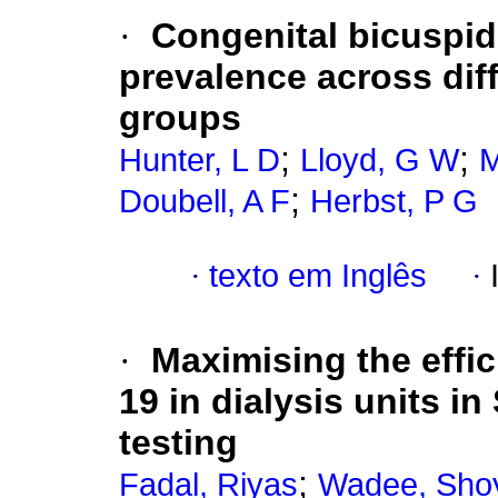
·
Congenital bicuspid 
prevalence across dif
groups
;
;
Hunter, L D
Lloyd, G W
M
;
Doubell, A F
Herbst, P G
·
texto em Inglês
·
·
Maximising the effic
19 in dialysis units i
testing
;
Fadal, Riyas
Wadee, Sho