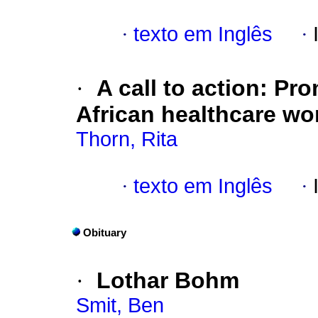
·
texto em Inglês
·
·
A call to action: Pr
African healthcare wo
Thorn, Rita
·
texto em Inglês
·
Obituary
·
Lothar Bohm
Smit, Ben