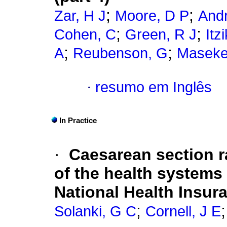
;
;
Zar, H J
Moore, D P
Andr
;
;
Cohen, C
Green, R J
Itz
;
;
A
Reubenson, G
Maseke
·
resumo em Inglês
In Practice
·
Caesarean section r
of the health systems
National Health Insur
;
Solanki, G C
Cornell, J E