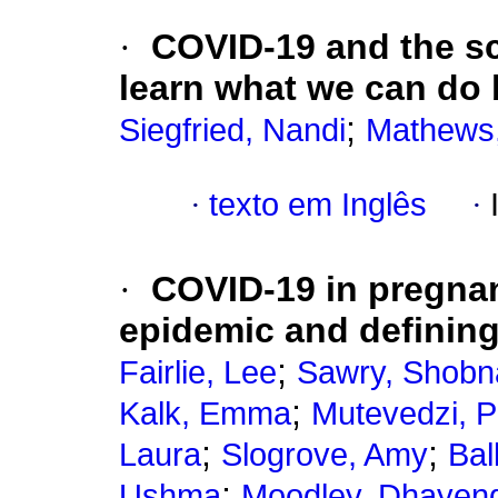
·
COVID-19 and the s
learn what we can do 
;
Siegfried, Nandi
Mathews,
·
texto em Inglês
·
·
COVID-19 in pregnan
epidemic and defining 
;
Fairlie, Lee
Sawry, Shobn
;
Kalk, Emma
Mutevedzi, P
;
;
Laura
Slogrove, Amy
Bal
;
Ushma
Moodley, Dhayen