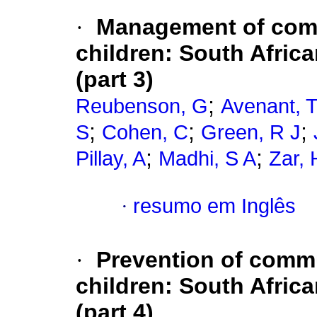
·
Management of com
children: South Afric
(part 3)
;
Reubenson, G
Avenant, 
;
;
;
S
Cohen, C
Green, R J
;
;
Pillay, A
Madhi, S A
Zar, 
·
resumo em Inglês
·
Prevention of comm
children: South Afric
(part 4)