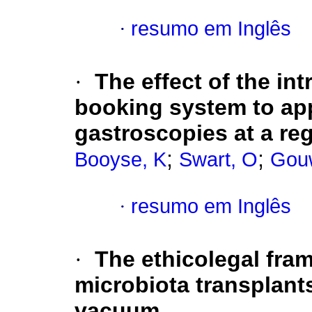
·
resumo em Inglês
·
The effect of the in
booking system to appr
gastroscopies at a reg
;
;
Booyse, K
Swart, O
Gou
·
resumo em Inglês
·
The ethicolegal fra
microbiota transplants
vacuum