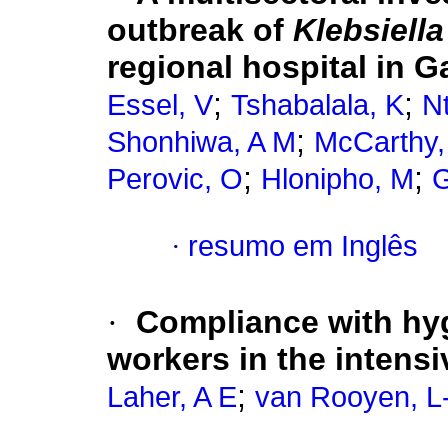
outbreak of
Klebsiell
regional hospital in 
;
;
Essel, V
Tshabalala, K
N
;
Shonhiwa, A M
McCarthy,
;
;
Perovic, O
Hlonipho, M
G
·
resumo em Inglês
·
Compliance with hy
workers in the intensi
;
Laher, A E
van Rooyen, L