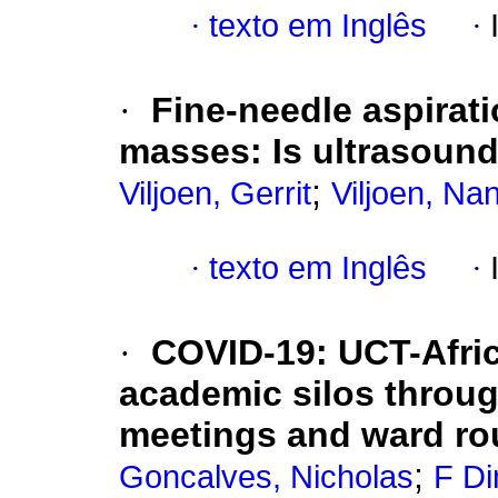
·
texto em Inglês
·
·
Fine-needle aspirat
masses: Is ultrasound
;
Viljoen, Gerrit
Viljoen, Nan
·
texto em Inglês
·
·
COVID-19: UCT-Afric
academic silos throu
meetings and ward r
;
Goncalves, Nicholas
F Di