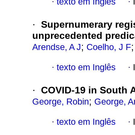
·
texto em Inglês
·
·
Supernumerary regis
unprecedented predi
;
Arendse, A J
Coelho, J F
·
texto em Inglês
·
·
COVID-19 in South A
;
George, Robin
George, A
·
texto em Inglês
·