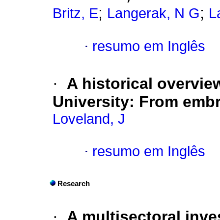
;
;
Britz, E
Langerak, N G
L
·
resumo em Inglês
·
A historical overvie
University: From embr
Loveland, J
·
resumo em Inglês
Research
·
A multisectoral inve