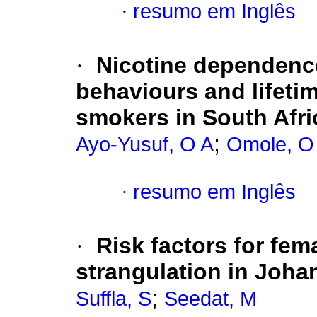
·
resumo em Inglês
·
Nicotine dependence
behaviours and lifeti
smokers in South Afri
;
Ayo-Yusuf, O A
Omole, O
·
resumo em Inglês
·
Risk factors for fe
strangulation in Joha
;
Suffla, S
Seedat, M