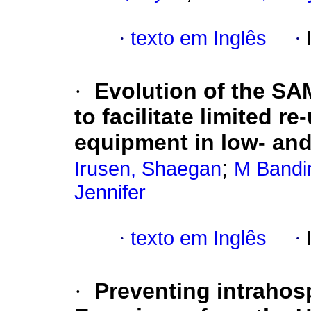
·
texto em Inglês
·
·
Evolution of the SA
to facilitate limited r
equipment in low- an
;
Irusen, Shaegan
M Bandin
Jennifer
·
texto em Inglês
·
·
Preventing intrahos