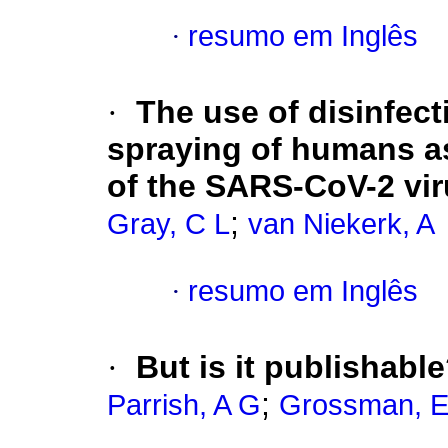
·
resumo em Inglês
·
The use of disinfect
spraying of humans a
of the SARS-CoV-2 vi
;
Gray, C L
van Niekerk, A
·
resumo em Inglês
·
But is it publishab
;
Parrish, A G
Grossman, E