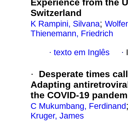
Experience from the Un
Switzerland
;
K Rampini, Silvana
Wolfen
Thienemann, Friedrich
·
texto em Inglês
·
·
Desperate times cal
Adapting antiretroviral
the COVID-19 pandem
C Mukumbang, Ferdinand
Kruger, James