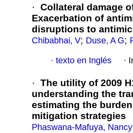
·
Collateral damage o
Exacerbation of antim
disruptions to antim
;
;
Chibabhai, V
Duse, A G
·
texto en Inglés
·
I
·
The utility of 2009
understanding the tra
estimating the burden
mitigation strategies
Phaswana-Mafuya, Nancy