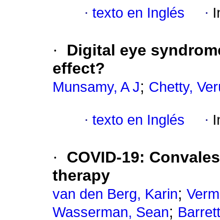
·
texto en Inglés
·
I
·
Digital eye syndrom
effect?
;
Munsamy, A J
Chetty, Ver
·
texto en Inglés
·
I
·
COVID-19: Convalesc
therapy
;
van den Berg, Karin
Verm
;
Wasserman, Sean
Barrett