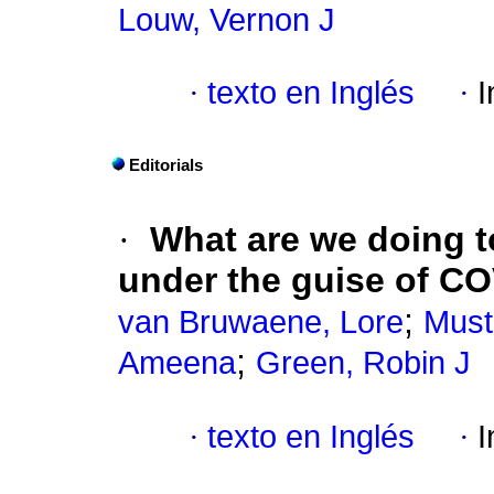
Louw, Vernon J
·
texto en Inglés
·
I
Editorials
·
What are we doing to
under the guise of C
;
van Bruwaene, Lore
Must
;
Ameena
Green, Robin J
·
texto en Inglés
·
I