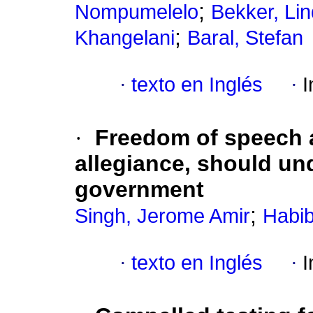
;
Nompumelelo
Bekker, Lin
;
Khangelani
Baral, Stefan
·
texto en Inglés
·
I
·
Freedom of speech a
allegiance, should un
government
;
Singh, Jerome Amir
Habi
·
texto en Inglés
·
I