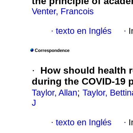
the principle of acad
Venter, Francois
·
texto en Inglés
·
I
Correspondence
·
How should health r
during the COVID-19 
;
Taylor, Allan
Taylor, Bettin
J
·
texto en Inglés
·
I