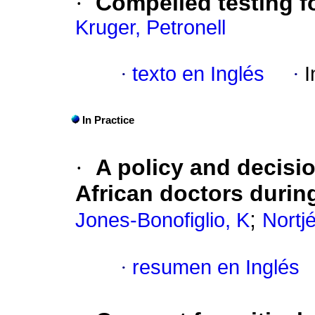
·
Compelled testing f
Kruger, Petronell
·
texto en Inglés
·
I
In Practice
·
A policy and decisi
African doctors duri
;
Jones-Bonofiglio, K
Nortj
·
resumen en Inglés