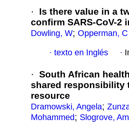
·
Is there value in a 
confirm SARS-CoV-2 i
;
Dowling, W
Opperman, C
·
texto en Inglés
·
I
·
South African healt
shared responsibility 
resource
;
Dramowski, Angela
Zunza
;
Mohammed
Slogrove, A