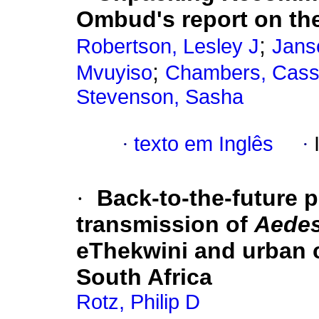
Ombud's report on the
;
Robertson, Lesley J
Jans
;
Mvuyiso
Chambers, Cas
Stevenson, Sasha
·
texto em Inglês
·
·
Back-to-the-future 
transmission of
Aede
eThekwini and urban 
South Africa
Rotz, Philip D