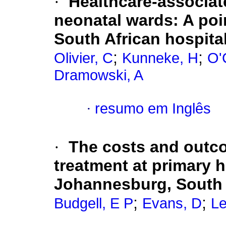
·
Healthcare-associate
neonatal wards: A poi
South African hospita
;
;
Olivier, C
Kunneke, H
O'
Dramowski, A
·
resumo em Inglês
·
The costs and outco
treatment at primary h
Johannesburg, South 
;
;
Budgell, E P
Evans, D
Le