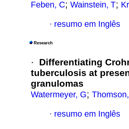
;
;
Feben, C
Wainstein, T
K
·
resumo em Inglês
Research
·
Differentiating Croh
tuberculosis at presen
granulomas
;
Watermeyer, G
Thomson,
·
resumo em Inglês