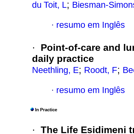
;
du Toit, L
Biesman-Simons
·
resumo em Inglês
·
Point-of-care and l
daily practice
;
;
Neethling, E
Roodt, F
Be
·
resumo em Inglês
In Practice
·
The Life Esidimeni 