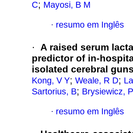
;
C
Mayosi, B M
·
resumo em Inglês
·
A raised serum lacta
predictor of in-hospita
isolated cerebral gu
;
;
Kong, V Y
Weale, R D
La
;
Sartorius, B
Brysiewicz, 
·
resumo em Inglês