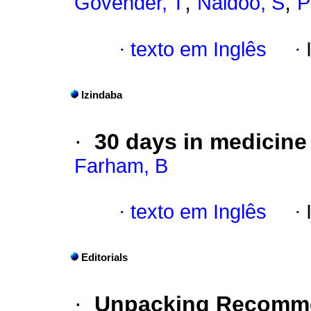
;
;
Govender, T
Naidoo, S
P
·
texto em Inglês
·
Izindaba
·
30 days in medicine
Farham, B
·
texto em Inglês
·
Editorials
·
Unpacking Recommen