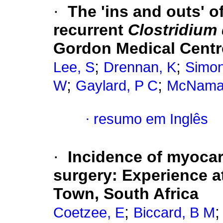
·
The 'ins and outs' o
recurrent
Clostridium 
Gordon Medical Centr
;
;
Lee, S
Drennan, K
Simon
;
;
W
Gaylard, P C
McNamar
·
resumo em Inglês
·
Incidence of myocard
surgery: Experience a
Town, South Africa
;
Coetzee, E
Biccard, B M