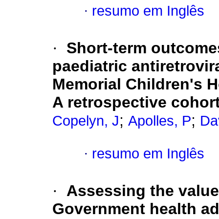
·
resumo em Inglês
·
Short-term outcomes
paediatric antiretrovi
Memorial Children's H
A retrospective cohor
;
;
Copelyn, J
Apolles, P
Da
·
resumo em Inglês
·
Assessing the value
Government health adm