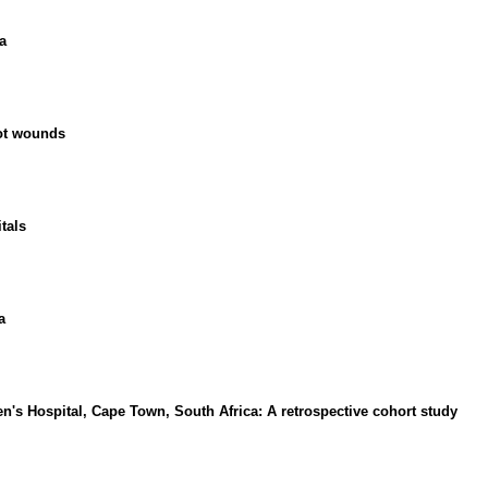
a
hot wounds
tals
a
en's Hospital, Cape Town, South Africa: A retrospective cohort study