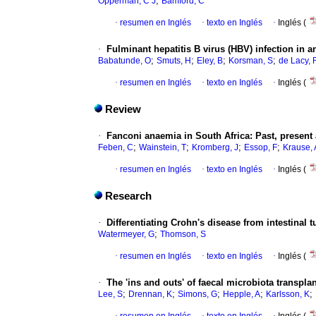
;
Opperman, C J
Bamford, C
·
resumen en Inglés
·
texto en Inglés
·
Inglés (
·
Fulminant hepatitis B virus (HBV) infection in 
;
;
;
;
Babatunde, O
Smuts, H
Eley, B
Korsman, S
de Lacy, 
·
resumen en Inglés
·
texto en Inglés
·
Inglés (
Review
·
Fanconi anaemia in South Africa: Past, present 
;
;
;
;
Feben, C
Wainstein, T
Kromberg, J
Essop, F
Krause, 
·
resumen en Inglés
·
texto en Inglés
·
Inglés (
Research
·
Differentiating Crohn's disease from intestinal 
;
Watermeyer, G
Thomson, S
·
resumen en Inglés
·
texto en Inglés
·
Inglés (
·
The 'ins and outs' of faecal microbiota transpla
;
;
;
;
;
Lee, S
Drennan, K
Simons, G
Hepple, A
Karlsson, K