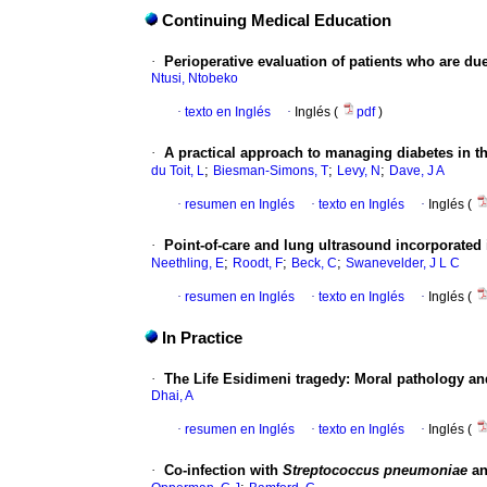
Continuing Medical Education
·
Perioperative evaluation of patients who are du
Ntusi, Ntobeko
·
texto en Inglés
·
Inglés (
pdf
)
·
A practical approach to managing diabetes in th
;
;
;
du Toit, L
Biesman-Simons, T
Levy, N
Dave, J A
·
resumen en Inglés
·
texto en Inglés
·
Inglés (
·
Point-of-care and lung ultrasound incorporated i
;
;
;
Neethling, E
Roodt, F
Beck, C
Swanevelder, J L C
·
resumen en Inglés
·
texto en Inglés
·
Inglés (
In Practice
·
The Life Esidimeni tragedy: Moral pathology and
Dhai, A
·
resumen en Inglés
·
texto en Inglés
·
Inglés (
·
Co-infection with
Streptococcus pneumoniae
a