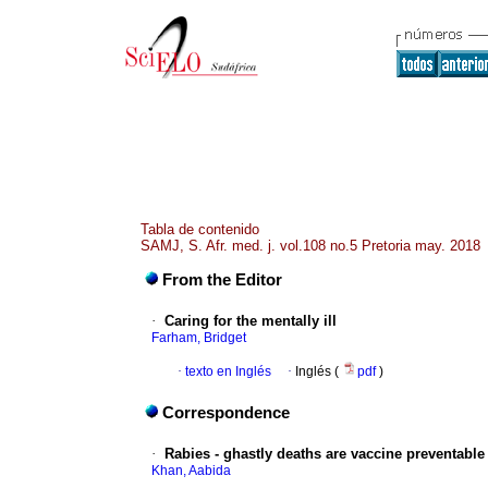
Tabla de contenido
SAMJ, S. Afr. med. j. vol.108 no.5 Pretoria may. 2018
From the Editor
·
Caring for the mentally ill
Farham, Bridget
·
texto en Inglés
·
Inglés (
pdf
)
Correspondence
·
Rabies - ghastly deaths are vaccine preventable
Khan, Aabida