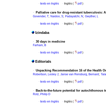
·
texto en Inglés
·
Inglés (
pdf
)
·
Palliative care for drug-resistant tuberculosis: A
;
;
;
Govender, T
Naidoo, S
Padayatchi, N
Gwyther, L
·
texto en Inglés
·
Inglés (
pdf
)
Izindaba
·
30 days in medicine
Farham, B
·
texto en Inglés
·
Inglés (
pdf
)
Editorials
·
Unpacking Recommendation 16 of the Health Omb
;
;
Robertson, Lesley J
Janse van Rensburg, Bernard
Tal
·
texto en Inglés
·
Inglés (
pdf
)
·
Back-to-the-future potential for autochthonous 
Rotz, Philip D
·
texto en Inglés
·
Inglés (
pdf
)