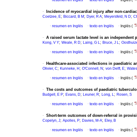
·
resumen en Inglés
·
texto en Inglés
·
Inglés (
·
Incidence of myocardial injury after non-cardia
;
;
;
;
Coetzee, E
Biccard, B M
Dyer, R A
Meyersfeld, N D
Ch
·
resumen en Inglés
·
texto en Inglés
·
Inglés (
·
A raised serum lactate level is an independent p
;
;
;
;
Kong, V Y
Weale, R D
Laing, G L
Bruce, J L
Oosthuiz
·
resumen en Inglés
·
texto en Inglés
·
Inglés (
·
Healthcare-associated infections in paediatric 
;
;
;
;
Olivier, C
Kunneke, H
O'Connell, N
von Delft, E
Wates
·
resumen en Inglés
·
texto en Inglés
·
Inglés (
·
The costs and outcomes of paediatric tuberculos
;
;
;
;
Budgell, E P
Evans, D
Leuner, R
Long, L
Rosen, S
·
resumen en Inglés
·
texto en Inglés
·
Inglés (
·
Short-term outcomes of down-referral in provisi
;
;
;
Copelyn, J
Apolles, P
Davies, M-A
Eley, B
·
resumen en Inglés
·
texto en Inglés
·
Inglés (