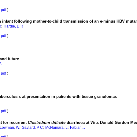
pdf
)
an infant following mother-to-child transmission of an e-minus HBV mutan
;
R
Hardie, D R
pdf
)
and future
A
pdf
)
tuberculosis at presentation in patients with tissue granulomas
pdf
)
nt for recurrent
Clostridium difficile
diarrhoea at Wits Donald Gordon Med
;
;
;
Lowman, W
Gaylard, P C
McNamara, L
Fabian, J