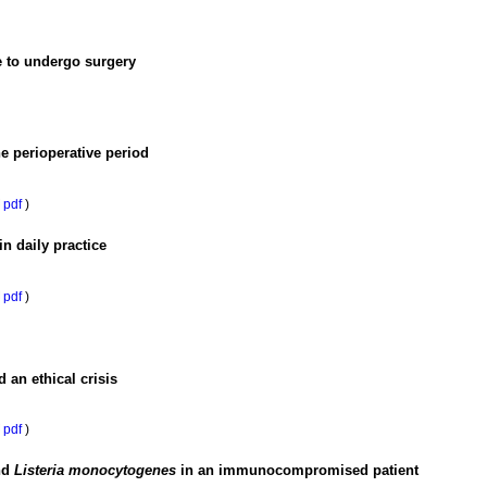
e to undergo surgery
e perioperative period
pdf
)
n daily practice
pdf
)
 an ethical crisis
pdf
)
nd
Listeria monocytogenes
in an immunocompromised patient