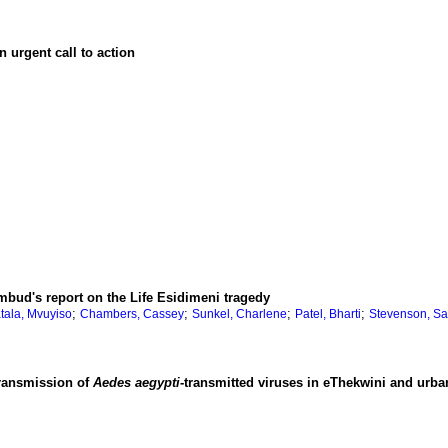
n urgent call to action
ud's report on the Life Esidimeni tragedy
;
;
;
;
atala, Mvuyiso
Chambers, Cassey
Sunkel, Charlene
Patel, Bharti
Stevenson, S
transmission of
Aedes
aegypti
-transmitted viruses in eThekwini and urba