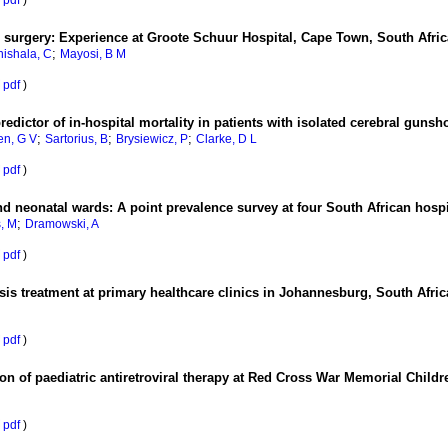
pdf
)
c surgery: Experience at Groote Schuur Hospital, Cape Town, South Afric
;
ishala, C
Mayosi, B M
pdf
)
redictor of in-hospital mortality in patients with isolated cerebral guns
;
;
;
en, G V
Sartorius, B
Brysiewicz, P
Clarke, D L
pdf
)
and neonatal wards: A point prevalence survey at four South African hospi
;
, M
Dramowski, A
pdf
)
is treatment at primary healthcare clinics in Johannesburg, South Afric
pdf
)
on of paediatric antiretroviral therapy at Red Cross War Memorial Childr
pdf
)