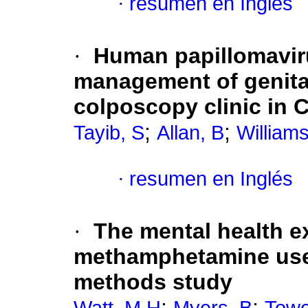
·
resumen en Inglés
·
Human papillomaviru
management of genita
colposcopy clinic in 
;
;
Tayib, S
Allan, B
William
·
resumen en Inglés
·
The mental health e
methamphetamine use
methods study
;
;