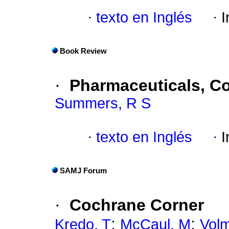
·
texto en Inglés
·
I
Book Review
·
Pharmaceuticals, Co
Summers, R S
·
texto en Inglés
·
I
SAMJ Forum
·
Cochrane Corner
;
;
Kredo, T
McCaul, M
Volm