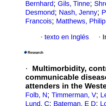
;
;
Bernhard
Gils, Tinne
Shr
;
;
Desmond
Nash, Jenny
P
;
Francois
Matthews, Phili
·
texto en Inglés
·
I
Research
·
Multimorbidity, cont
communicable disease
attenders in the West
;
;
Folb, N
Timmerman, V
L
;
;
Lund, C
Bateman, E D
L