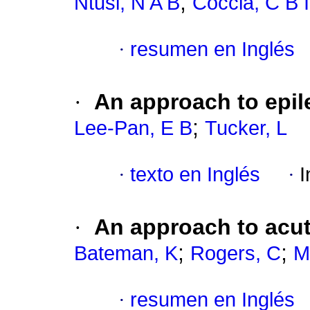
;
Ntusi, N A B
Coccia, C B I
·
resumen en Inglés
·
An approach to epil
;
Lee-Pan, E B
Tucker, L
·
texto en Inglés
·
I
·
An approach to acut
;
;
Bateman, K
Rogers, C
M
·
resumen en Inglés