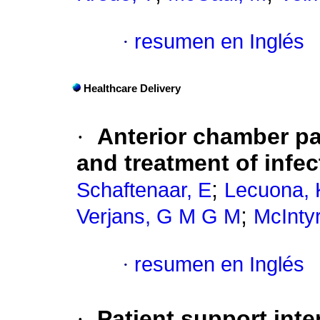
·
resumen en Inglés
Healthcare Delivery
·
Anterior chamber pa
and treatment of infec
;
Schaftenaar, E
Lecuona, 
;
Verjans, G M G M
McIntyr
·
resumen en Inglés
·
Patient support int