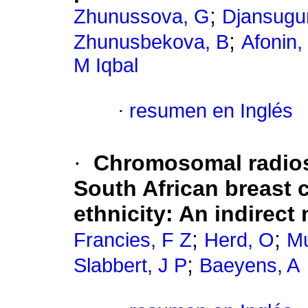
;
Zhunussova, G
Djansugu
;
Zhunusbekova, B
Afonin,
M Iqbal
·
resumen en Inglés
·
Chromosomal radiose
South African breast c
ethnicity: An indirect
;
;
Francies, F Z
Herd, O
Mu
;
Slabbert, J P
Baeyens, A