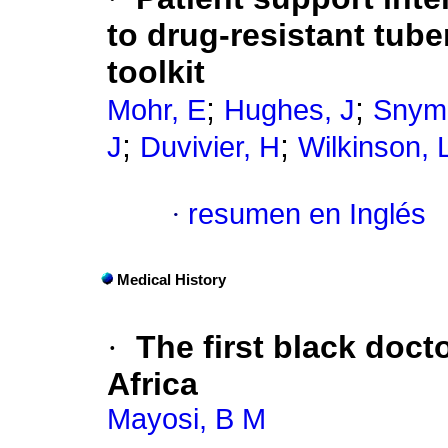
to drug-resistant tube
toolkit
;
;
Mohr, E
Hughes, J
Snym
;
;
J
Duvivier, H
Wilkinson, 
·
resumen en Inglés
Medical History
·
The first black doct
Africa
Mayosi, B M