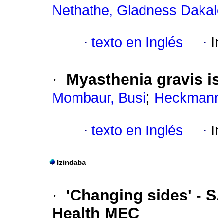
Nethathe, Gladness Dakal
·
texto en Inglés
·
I
·
Myasthenia gravis is
;
Mombaur, Busi
Heckmann
·
texto en Inglés
·
I
Izindaba
·
'Changing sides' -
Health MEC