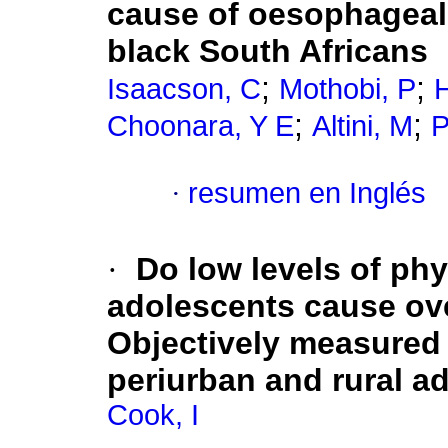
cause of oesophageal
black South Africans
;
;
Isaacson, C
Mothobi, P
;
;
Choonara, Y E
Altini, M
P
·
resumen en Inglés
·
Do low levels of phy
adolescents cause ov
Objectively measured p
periurban and rural a
Cook, I