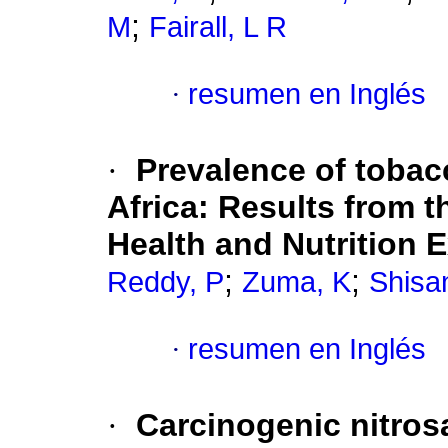
;
M
Fairall, L R
·
resumen en Inglés
·
Prevalence of tobac
Africa: Results from t
Health and Nutrition 
;
;
Reddy, P
Zuma, K
Shisa
·
resumen en Inglés
·
Carcinogenic nitrosa