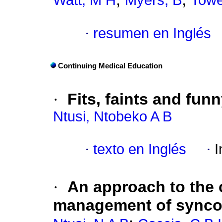
Watt, M H
Myers, B
Towe
·
resumen en Inglés
Continuing Medical Education
·
Fits, faints and fun
Ntusi, Ntobeko A B
·
texto en Inglés
·
I
·
An approach to the 
management of syncop