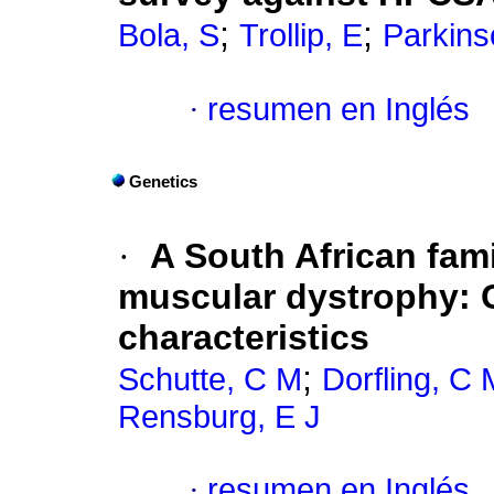
;
;
Bola, S
Trollip, E
Parkins
·
resumen en Inglés
Genetics
·
A South African fam
muscular dystrophy: C
characteristics
;
Schutte, C M
Dorfling, C 
Rensburg, E J
·
resumen en Inglés