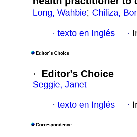
health practitioner to
;
Long, Wahbie
Chiliza, Bo
·
texto en Inglés
·
I
Editor´s Choice
·
Editor's Choice
Seggie, Janet
·
texto en Inglés
·
I
Correspondence