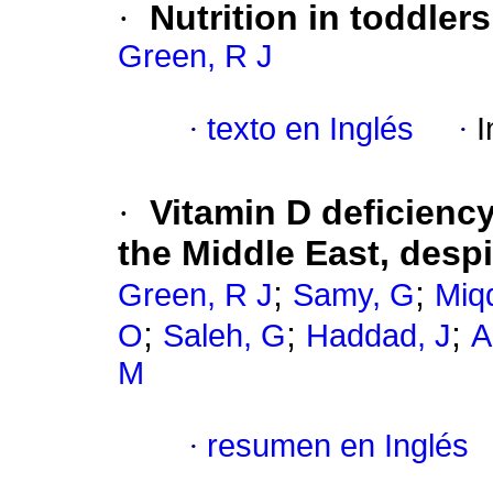
·
Nutrition in toddlers
Green, R J
·
texto en Inglés
·
I
·
Vitamin D deficiency
the Middle East, desp
;
;
Green, R J
Samy, G
Miq
;
;
;
O
Saleh, G
Haddad, J
A
M
·
resumen en Inglés