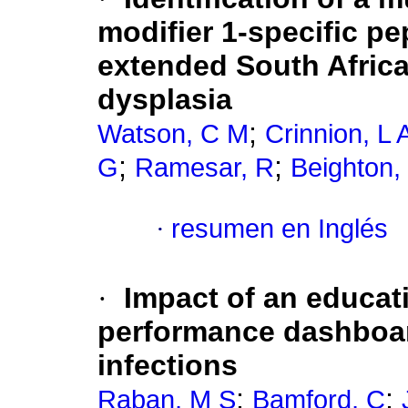
modifier 1-specific p
extended South Africa
dysplasia
;
Watson, C M
Crinnion, L 
;
;
G
Ramesar, R
Beighton,
·
resumen en Inglés
·
Impact of an educati
performance dashboar
infections
;
;
Raban, M S
Bamford, C