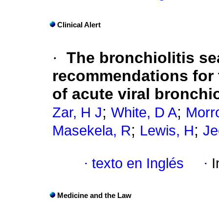
Clinical Alert
·
The bronchiolitis se
recommendations for
of acute viral bronchio
;
;
Zar, H J
White, D A
Morr
;
;
Masekela, R
Lewis, H
Je
·
texto en Inglés
·
I
Medicine and the Law