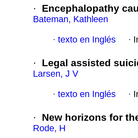
·
Encephalopathy cau
Bateman, Kathleen
·
texto en Inglés
·
I
·
Legal assisted suici
Larsen, J V
·
texto en Inglés
·
I
·
New horizons for the
Rode, H