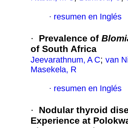
·
resumen en Inglés
·
Prevalence of
Blomi
of South Africa
;
Jeevarathnum, A C
van N
Masekela, R
·
resumen en Inglés
·
Nodular thyroid dis
Experience at Polok