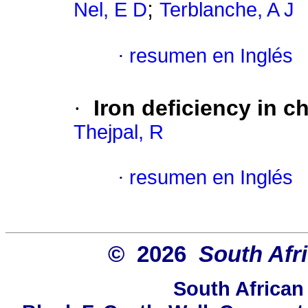
;
Nel, E D
Terblanche, A J
·
resumen en Inglés
·
Iron deficiency in c
Thejpal, R
·
resumen en Inglés
© 2026
South Afr
South African