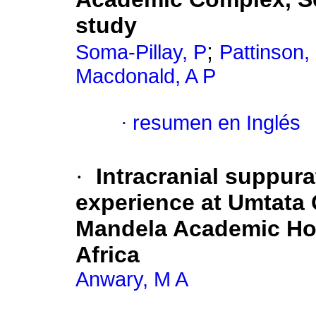
study
;
Soma-Pillay, P
Pattinson,
Macdonald, A P
·
resumen en Inglés
·
Intracranial suppura
experience at Umtata 
Mandela Academic Hos
Africa
Anwary, M A