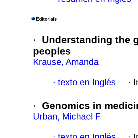
Editorials
·
Understanding the ge
peoples
Krause, Amanda
·
texto en Inglés
·
I
·
Genomics in medicin
Urban, Michael F
·
texto en Inglés
·
I