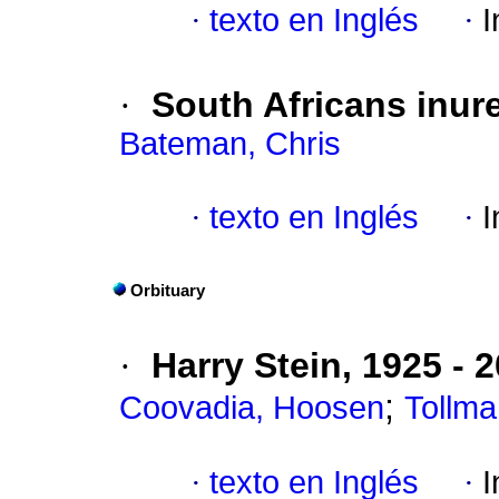
·
texto en Inglés
·
I
·
South Africans inur
Bateman, Chris
·
texto en Inglés
·
I
Orbituary
·
Harry Stein, 1925 - 
;
Coovadia, Hoosen
Tollma
·
texto en Inglés
·
I