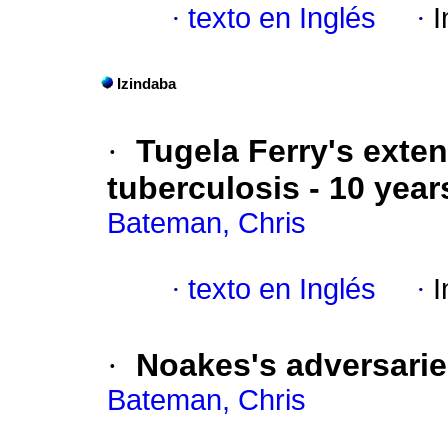
·
texto en Inglés
·
I
Izindaba
·
Tugela Ferry's exten
tuberculosis - 10 year
Bateman, Chris
·
texto en Inglés
·
I
·
Noakes's adversaries
Bateman, Chris