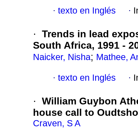
·
texto en Inglés
·
I
·
Trends in lead expos
South Africa, 1991 - 2
;
Naicker, Nisha
Mathee, A
·
texto en Inglés
·
I
·
William Guybon Athe
house call to Oudtsho
Craven, S A