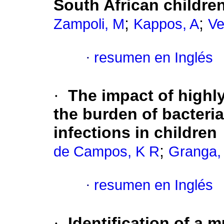
South African childre
;
;
Zampoli, M
Kappos, A
Ve
·
resumen en Inglés
·
The impact of highly
the burden of bacteria
infections in children
;
de Campos, K R
Granga,
·
resumen en Inglés
·
Identification of a m