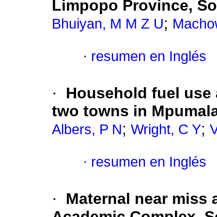
Limpopo Province, So
;
Bhuiyan, M M Z U
Machow
·
resumen en Inglés
·
Household fuel use a
two towns in Mpumala
;
;
Albers, P N
Wright, C Y
V
·
resumen en Inglés
·
Maternal near miss a
Academic Complex, So