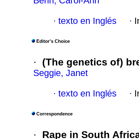
Benn, Carol-Ann
·
texto en Inglés
·
I
Editor's Choice
·
(The genetics of) br
Seggie, Janet
·
texto en Inglés
·
I
Correspondence
·
Rape in South Africa 