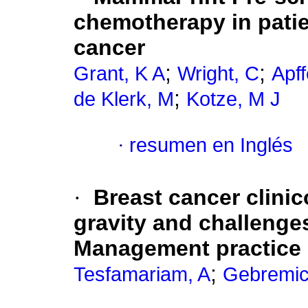
chemotherapy in patie
cancer
;
;
Grant, K A
Wright, C
Apff
;
de Klerk, M
Kotze, M J
·
resumen en Inglés
·
Breast cancer clinic
gravity and challenges 
Management practice i
;
Tesfamariam, A
Gebremic