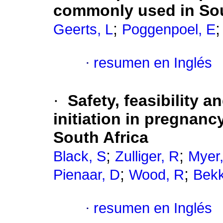
commonly used in Sou
;
Geerts, L
Poggenpoel, E
·
resumen en Inglés
·
Safety, feasibility a
initiation in pregnan
South Africa
;
;
Black, S
Zulliger, R
Myer,
;
;
Pienaar, D
Wood, R
Bekk
·
resumen en Inglés