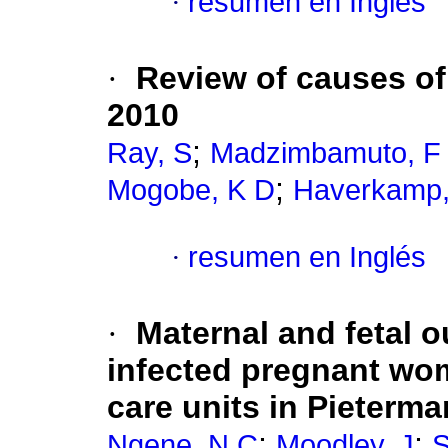
·
resumen en Inglés
·
Review of causes of
2010
;
Ray, S
Madzimbamuto, F
;
Mogobe, K D
Haverkamp
·
resumen en Inglés
·
Maternal and fetal 
infected pregnant wom
care units in Pieterma
;
;
Ngene, N C
Moodley, J
S