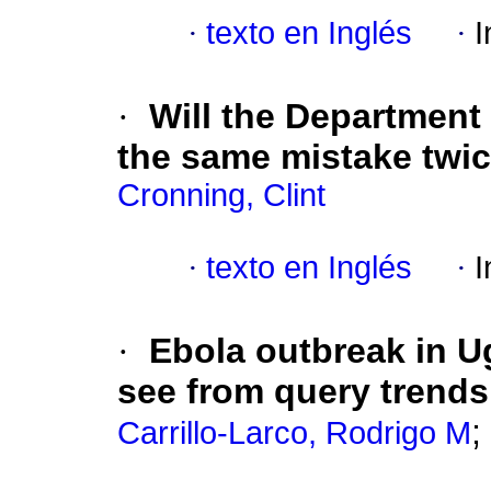
·
texto en Inglés
·
I
·
Will the Department
the same mistake twi
Cronning, Clint
·
texto en Inglés
·
I
·
Ebola outbreak in 
see from query trends
;
Carrillo-Larco, Rodrigo M