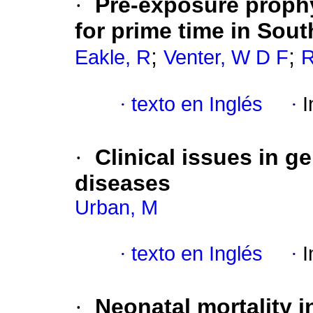
·
Pre-exposure prophy
for prime time in Sout
;
;
Eakle, R
Venter, W D F
R
·
texto en Inglés
·
I
·
Clinical issues in ge
diseases
Urban, M
·
texto en Inglés
·
I
·
Neonatal mortality i