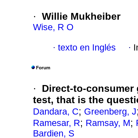
·
Willie Mukheiber
Wise, R O
·
texto en Inglés
·
I
Forum
·
Direct-to-consumer 
test, that is the quest
;
Dandara, C
Greenberg, J
;
;
Ramesar, R
Ramsay, M
Bardien, S