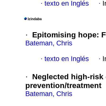
·
texto en Inglés
·
I
Izindaba
·
Epitomising hope
:
F
Bateman, Chris
·
texto en Inglés
·
I
·
Neglected high-risk 
prevention/treatment
Bateman, Chris