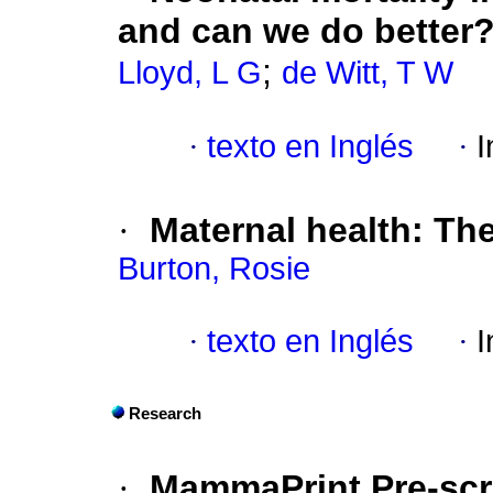
and can we do better
;
Lloyd, L G
de Witt, T W
·
texto en Inglés
·
I
·
Maternal health
:
The
Burton, Rosie
·
texto en Inglés
·
I
Research
·
MammaPrint Pre-scr