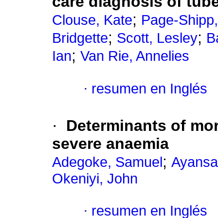
care diagnosis of tube
;
Clouse, Kate
Page-Shipp,
;
;
Bridgette
Scott, Lesley
B
;
Ian
Van Rie, Annelies
·
resumen en Inglés
·
Determinants of mort
severe anaemia
;
Adegoke, Samuel
Ayansa
Okeniyi, John
·
resumen en Inglés