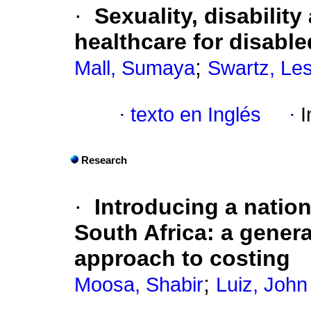
·
Sexuality, disabilit
healthcare for disabl
;
Mall, Sumaya
Swartz, Les
·
texto en Inglés
·
I
Research
·
Introducing a natio
South Africa
:
a genera
approach to costing
;
Moosa, Shabir
Luiz, John