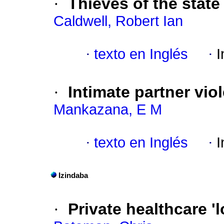
·
Thieves of the state
Caldwell, Robert Ian
·
texto en Inglés
·
I
·
Intimate partner vio
Mankazana, E M
·
texto en Inglés
·
I
Izindaba
·
Private healthcare 'l