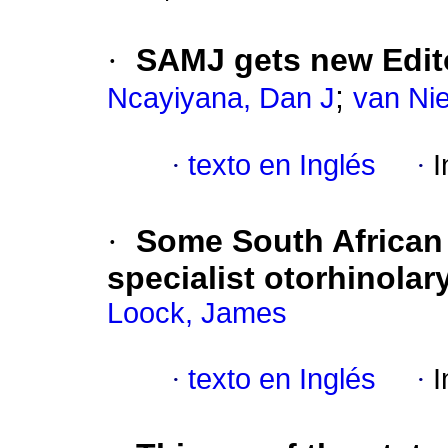
·
SAMJ gets new Edito
;
Ncayiyana, Dan J
van Ni
·
texto en Inglés
·
I
·
Some South African 
specialist otorhinolar
Loock, James
·
texto en Inglés
·
I