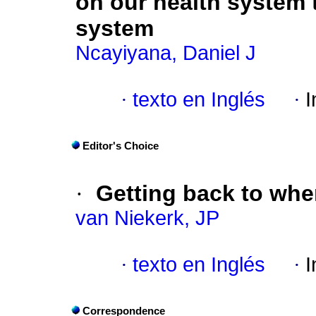
on our health system 
system
Ncayiyana, Daniel J
·
texto en Inglés
·
I
Editor's Choice
·
Getting back to where
van Niekerk, JP
·
texto en Inglés
·
I
Correspondence