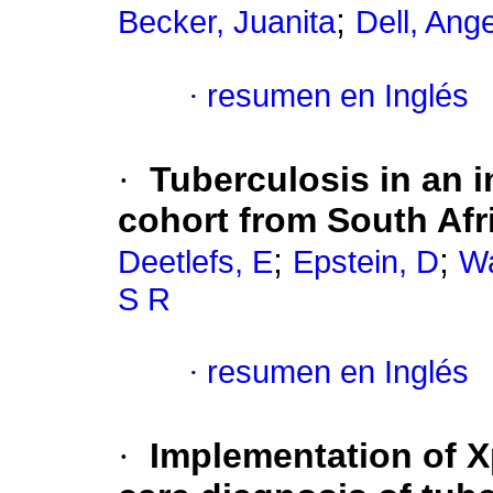
;
Becker, Juanita
Dell, Ang
·
resumen en Inglés
·
Tuberculosis in an 
cohort from South Afr
;
;
Deetlefs, E
Epstein, D
Wa
S R
·
resumen en Inglés
·
Implementation of Xp