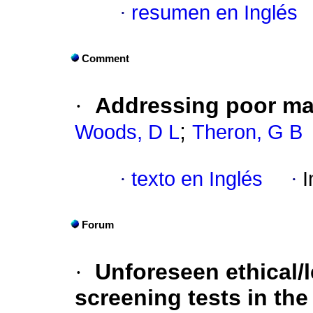
·
resumen en Inglés
Comment
·
Addressing poor ma
;
Woods, D L
Theron, G B
·
texto en Inglés
·
I
Forum
·
Unforeseen ethical/
screening tests in the