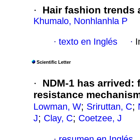
·
Hair fashion trends
Khumalo, Nonhlanhla P
·
texto en Inglés
·
I
Scientific Letter
·
NDM-1 has arrived
:
resistance mechanism 
;
;
Lowman, W
Sriruttan, C
;
;
J
Clay, C
Coetzee, J
·
resumen en Inglés