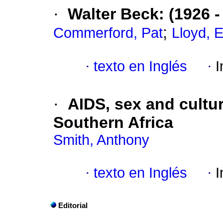
·
Walter Beck
:
(1926 -
;
Commerford, Pat
Lloyd, 
·
texto en Inglés
·
I
·
AIDS, sex and cultu
Southern Africa
Smith, Anthony
·
texto en Inglés
·
I
Editorial