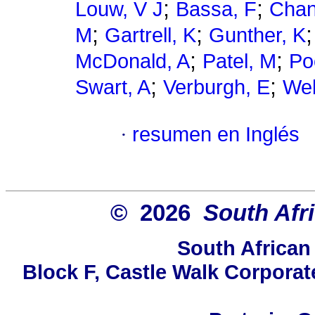
;
;
Louw, V J
Bassa, F
Chan
;
;
M
Gartrell, K
Gunther, K
;
;
McDonald, A
Patel, M
Po
;
;
Swart, A
Verburgh, E
Web
·
resumen en Inglés
© 2026
South Afr
South African
Block F, Castle Walk Corporat