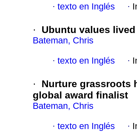
·
texto en Inglés
·
I
·
Ubuntu values lived
Bateman, Chris
·
texto en Inglés
·
I
·
Nurture grassroots 
global award finalist
Bateman, Chris
·
texto en Inglés
·
I