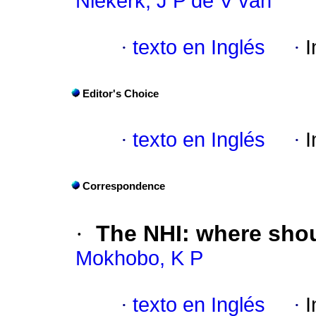
Niekerk, J P de V van
·
texto en Inglés
·
I
Editor's Choice
·
texto en Inglés
·
I
Correspondence
·
The NHI
:
where shou
Mokhobo, K P
·
texto en Inglés
·
I