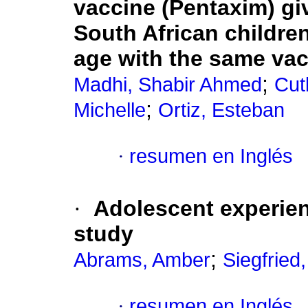
vaccine (Pentaxim) giv
South African childre
age with the same va
;
Madhi, Shabir Ahmed
Cut
;
Michelle
Ortiz, Esteban
·
resumen en Inglés
·
Adolescent experienc
study
;
Abrams, Amber
Siegfried
·
resumen en Inglés