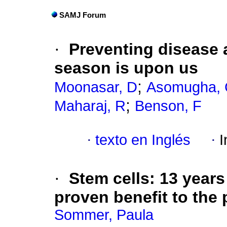
SAMJ Forum
·
Preventing disease 
season is upon us
;
Moonasar, D
Asomugha,
;
Maharaj, R
Benson, F
·
texto en Inglés
·
I
·
Stem cells
:
13 years 
proven benefit to the 
Sommer, Paula