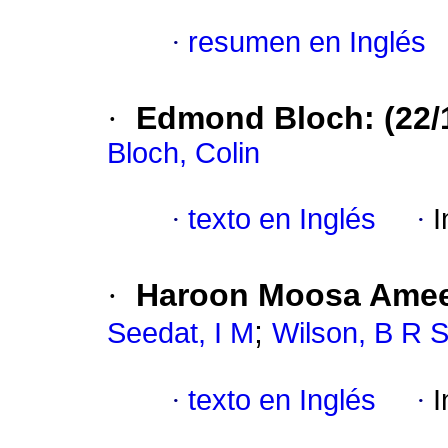
·
resumen en Inglés
·
Edmond Bloch
:
(22/
Bloch, Colin
·
texto en Inglés
·
I
·
Haroon Moosa Ameen
;
Seedat, I M
Wilson, B R 
·
texto en Inglés
·
I