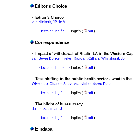
Editor's Choice
·
Editor's Choice
van Niekerk, JP de V
·
texto en Inglés
·
Inglés (
pdf
)
Correspondence
·
Impact of withdrawal of Ritalin LA in the Western Ca
;
;
van Bever Donker, Fieke
Riordan, Gillian
Wilmshurst, Jo
·
texto en Inglés
·
Inglés (
pdf
)
·
Task shifting in the public health sector - what is th
;
Wiysonge, Charles Shey
Araoyinbo, Idowu Dele
·
texto en Inglés
·
Inglés (
pdf
)
·
The blight of bureaucracy
du Toit Zaaijman, J
·
texto en Inglés
·
Inglés (
pdf
)
Izindaba