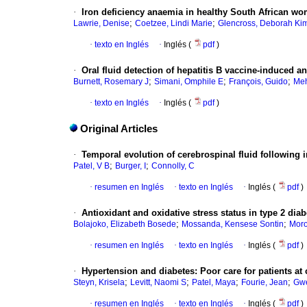
·
Iron deficiency anaemia in healthy South African wom
;
;
Lawrie, Denise
Coetzee, Lindi Marie
Glencross, Deborah Ki
·
texto en Inglés
·
Inglés (
pdf
)
·
Oral fluid detection of hepatitis B vaccine-induced
;
;
;
Burnett, Rosemary J
Simani, Omphile E
François, Guido
Meh
·
texto en Inglés
·
Inglés (
pdf
)
Original Articles
·
Temporal evolution of cerebrospinal fluid following i
;
;
Patel, V B
Burger, I
Connolly, C
·
resumen en Inglés
·
texto en Inglés
·
Inglés (
pdf
)
·
Antioxidant and oxidative stress status in type 2 diab
;
;
Bolajoko, Elizabeth Bosede
Mossanda, Kensese Sontin
Mor
·
resumen en Inglés
·
texto en Inglés
·
Inglés (
pdf
)
·
Hypertension and diabetes: Poor care for patients at
;
;
;
;
Steyn, Krisela
Levitt, Naomi S
Patel, Maya
Fourie, Jean
Gw
·
resumen en Inglés
·
texto en Inglés
·
Inglés (
pdf
)