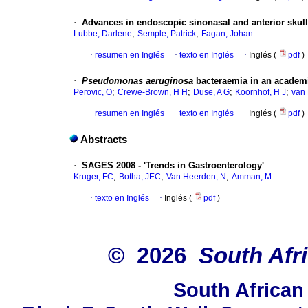
·
Advances in endoscopic sinonasal and anterior skul
;
;
Lubbe, Darlene
Semple, Patrick
Fagan, Johan
·
resumen en Inglés
·
texto en Inglés
·
Inglés (
pdf
)
·
Pseudomonas aeruginosa
bacteraemia in an academi
;
;
;
;
Perovic, O
Crewe-Brown, H H
Duse, A G
Koornhof, H J
van 
·
resumen en Inglés
·
texto en Inglés
·
Inglés (
pdf
)
Abstracts
·
SAGES 2008 - 'Trends in Gastroenterology'
;
;
;
Kruger, FC
Botha, JEC
Van Heerden, N
Amman, M
·
texto en Inglés
·
Inglés (
pdf
)
© 2026
South Afr
South African