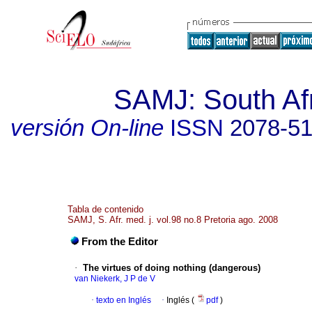
SAMJ: South Afr
versión On-line
ISSN
2078-5
Tabla de contenido
SAMJ, S. Afr. med. j. vol.98 no.8 Pretoria ago. 2008
From the Editor
·
The virtues of doing nothing (dangerous)
van Niekerk, J P de V
·
texto en Inglés
·
Inglés (
pdf
)