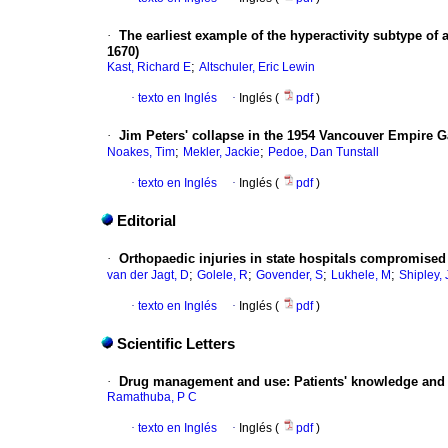
·
The earliest example of the hyperactivity subtype of a
1670)
;
Kast, Richard E
Altschuler, Eric Lewin
·
texto en Inglés
·
Inglés (
pdf
)
·
Jim Peters' collapse in the 1954 Vancouver Empire
;
;
Noakes, Tim
Mekler, Jackie
Pedoe, Dan Tunstall
·
texto en Inglés
·
Inglés (
pdf
)
Editorial
·
Orthopaedic injuries in state hospitals compromised
;
;
;
;
van der Jagt, D
Golele, R
Govender, S
Lukhele, M
Shipley, 
·
texto en Inglés
·
Inglés (
pdf
)
Scientific Letters
·
Drug management and use: Patients' knowledge and 
Ramathuba, P C
·
texto en Inglés
·
Inglés (
pdf
)