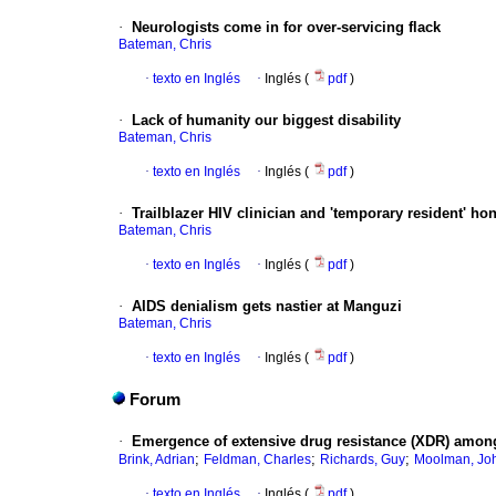
·
Neurologists come in for over-servicing flack
Bateman, Chris
·
texto en Inglés
·
Inglés (
pdf
)
·
Lack of humanity our biggest disability
Bateman, Chris
·
texto en Inglés
·
Inglés (
pdf
)
·
Trailblazer HIV clinician and 'temporary resident' ho
Bateman, Chris
·
texto en Inglés
·
Inglés (
pdf
)
·
AIDS denialism gets nastier at Manguzi
Bateman, Chris
·
texto en Inglés
·
Inglés (
pdf
)
Forum
·
Emergence of extensive drug resistance (XDR) among
;
;
;
Brink, Adrian
Feldman, Charles
Richards, Guy
Moolman, Jo
·
texto en Inglés
·
Inglés (
pdf
)