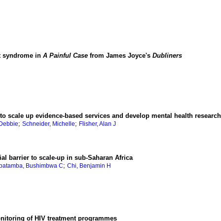
t syndrome in
A Painful Case
from James Joyce's
Dubliners
 to scale up evidence-based services and develop mental health research
;
;
Debbie
Schneider, Michelle
Flisher, Alan J
ial barrier to scale-up in sub-Saharan Africa
;
batamba, Bushimbwa C
Chi, Benjamin H
onitoring of HIV treatment programmes