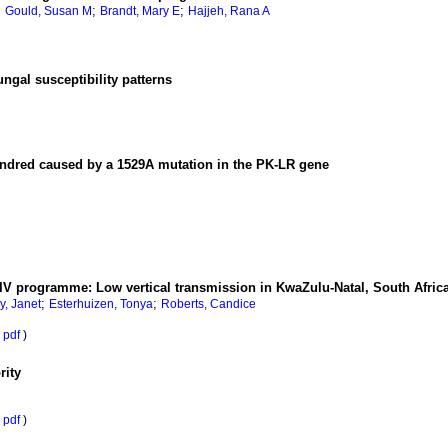
;
;
;
Gould, Susan M
Brandt, Mary E
Hajjeh, Rana A
ngal susceptibility patterns
kindred caused by a 1529A mutation in the PK-LR gene
HIV programme: Low vertical transmission in KwaZulu-Natal, South Afric
;
;
y, Janet
Esterhuizen, Tonya
Roberts, Candice
pdf
)
rity
pdf
)