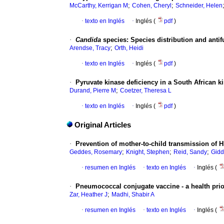
;
;
McCarthy, Kerrigan M
Cohen, Cheryl
Schneider, Helen
·
texto en Inglés
·
Inglés (
pdf
)
·
Candida
species: Species distribution and antifu
;
Arendse, Tracy
Orth, Heidi
·
texto en Inglés
·
Inglés (
pdf
)
·
Pyruvate kinase deficiency in a South African 
;
Durand, Pierre M
Coetzer, Theresa L
·
texto en Inglés
·
Inglés (
pdf
)
Original Articles
·
Prevention of mother-to-child transmission of 
;
;
;
Geddes, Rosemary
Knight, Stephen
Reid, Sandy
Gidd
·
resumen en Inglés
·
texto en Inglés
·
Inglés (
·
Pneumococcal conjugate vaccine - a health prio
;
Zar, Heather J
Madhi, Shabir A
·
resumen en Inglés
·
texto en Inglés
·
Inglés (