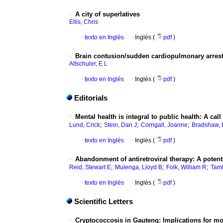
·
A city of superlatives
Ellis, Chris
·
texto en Inglés
·
Inglés (
pdf
)
·
Brain contusion/sudden cardiopulmonary arres
Altschuler, E L
·
texto en Inglés
·
Inglés (
pdf
)
Editorials
·
Mental health is integral to public health
:
A call
;
;
;
Lund, Crick
Stein, Dan J
Corrigall, Joanne
Bradshaw, 
·
texto en Inglés
·
Inglés (
pdf
)
·
Abandonment of antiretroviral therapy
:
A potent
;
;
;
Reid, Stewart E
Mulenga, Lloyd B
Folk, William R
Tam
·
texto en Inglés
·
Inglés (
pdf
)
Scientific Letters
·
Cryptococcosis in Gauteng: Implications for m