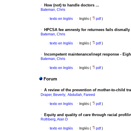
·
How (not) to handle doctors ...
Bateman, Chris
·
texto en Inglés
·
Inglés (
pdf
)
·
HPCSA fee amnesty for returnees fails dismally
Bateman, Chris
·
texto en Inglés
·
Inglés (
pdf
)
·
Incompetent maintenance/inept response - Eigh
Bateman, Chris
·
texto en Inglés
·
Inglés (
pdf
)
Forum
·
A review of the prevention of mother-to-child 
;
Draper, Beverly
Abdullah, Fareed
·
texto en Inglés
·
Inglés (
pdf
)
·
Equity and quality of care through racial profili
Rothberg, Alan D
·
texto en Inglés
·
Inglés (
pdf
)