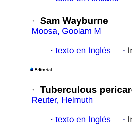
·
Sam Wayburne
Moosa, Goolam M
·
texto en Inglés
·
I
Editorial
·
Tuberculous pericard
Reuter, Helmuth
·
texto en Inglés
·
I