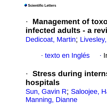
Scientific Letters
·
Management of toxop
infected adults - a re
;
Dedicoat, Martin
Livesley,
·
texto en Inglés
·
I
·
Stress during inter
hospitals
;
Sun, Gavin R
Saloojee, 
Manning, Dianne