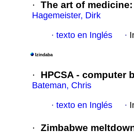
·
The art of medicine
Hagemeister, Dirk
·
texto en Inglés
·
I
Izindaba
·
HPCSA - computer bu
Bateman, Chris
·
texto en Inglés
·
I
·
Zimbabwe meltdown