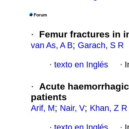
Forum
·
Femur fractures in i
;
van As, A B
Garach, S R
·
texto en Inglés
·
I
·
Acute haemorrhagic 
patients
;
;
Arif, M
Nair, V
Khan, Z R
·
texto en Inglés
·
I