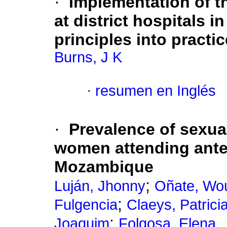
·
Implementation of t
at district hospitals i
principles into practic
Burns, J K
·
resumen en Inglés
·
Prevalence of sexual
women attending anten
Mozambique
;
Luján, Jhonny
Oñate, Wou
;
Fulgencia
Claeys, Patrici
;
Joaquim
Folgosa, Elena