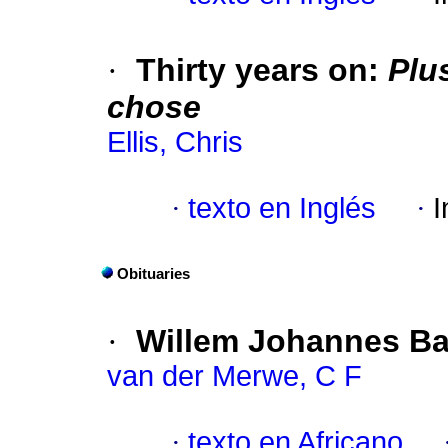
·
Thirty years on
:
Plu
chose
Ellis, Chris
·
texto en Inglés
·
I
Obituaries
·
Willem Johannes B
van der Merwe, C F
·
texto en Africano