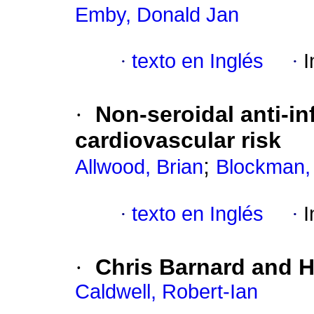
Emby, Donald Jan
·
texto en Inglés
·
I
·
Non-seroidal anti-i
cardiovascular risk
;
Allwood, Brian
Blockman,
·
texto en Inglés
·
I
·
Chris Barnard and
H
Caldwell, Robert-Ian