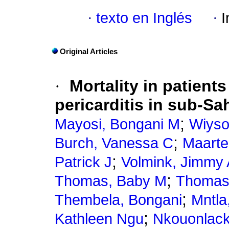
·
texto en Inglés
·
I
Original Articles
·
Mortality in patient
pericarditis in sub-Sa
;
Mayosi, Bongani M
Wiyso
;
Burch, Vanessa C
Maarte
;
Patrick J
Volmink, Jimmy 
;
Thomas, Baby M
Thomas,
;
Thembela, Bongani
Mntla
;
Kathleen Ngu
Nkouonlac