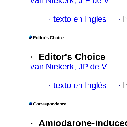
van Niekerk, J P de V
·
texto en Inglés
·
I
Editor's Choice
·
E
ditor's Choice
van Niekerk, JP de V
·
texto en Inglés
·
I
Correspondence
·
Amiodarone-induced