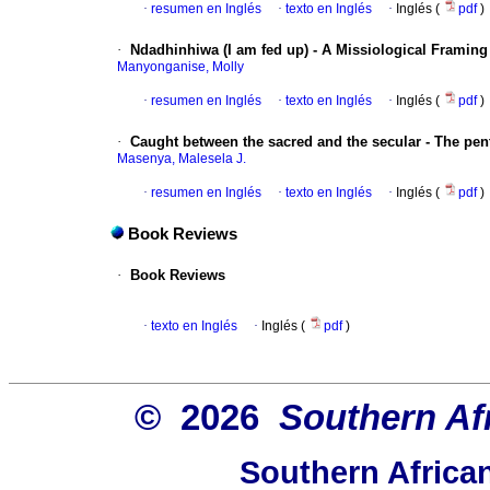
·
resumen en Inglés
·
texto en Inglés
·
Inglés (
pdf
)
·
Ndadhinhiwa (I am fed up) - A Missiological Framin
Manyonganise, Molly
·
resumen en Inglés
·
texto en Inglés
·
Inglés (
pdf
)
·
Caught between the sacred and the secular - The pente
Masenya, Malesela J.
·
resumen en Inglés
·
texto en Inglés
·
Inglés (
pdf
)
Book Reviews
·
Book Reviews
·
texto en Inglés
·
Inglés (
pdf
)
© 2026
Southern Afr
Southern African