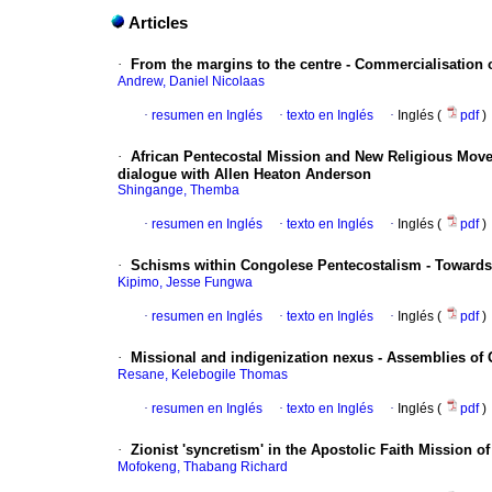
Articles
·
From the margins to the centre - Commercialisation o
Andrew, Daniel Nicolaas
·
resumen en Inglés
·
texto en Inglés
·
Inglés (
pdf
)
·
African Pentecostal Mission and New Religious Moveme
dialogue with Allen Heaton Anderson
Shingange, Themba
·
resumen en Inglés
·
texto en Inglés
·
Inglés (
pdf
)
·
Schisms within Congolese Pentecostalism - Towards
Kipimo, Jesse Fungwa
·
resumen en Inglés
·
texto en Inglés
·
Inglés (
pdf
)
·
Missional and indigenization nexus - Assemblies of
Resane, Kelebogile Thomas
·
resumen en Inglés
·
texto en Inglés
·
Inglés (
pdf
)
·
Zionist 'syncretism' in the Apostolic Faith Mission o
Mofokeng, Thabang Richard