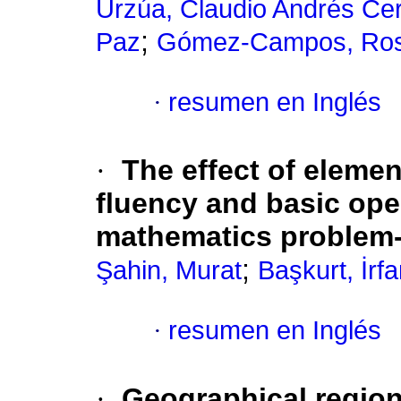
Urzúa, Claudio Andrés Ce
;
Paz
Gómez-Campos, Ro
·
resumen en Inglés
·
The effect of eleme
fluency and basic oper
mathematics problem-s
;
Şahin, Murat
Başkurt, İrf
·
resumen en Inglés
·
Geographical region