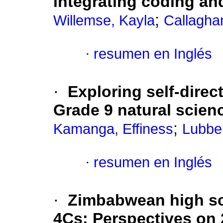
integrating coding and
;
Willemse, Kayla
Callagha
·
resumen en Inglés
·
Exploring self-dire
Grade 9 natural scien
;
Kamanga, Effiness
Lubbe,
·
resumen en Inglés
·
Zimbabwean high sch
4Cs: Perspectives on 