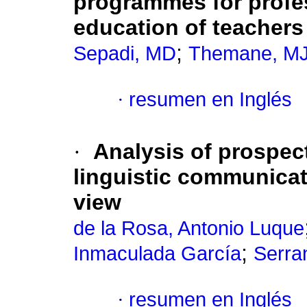
programmes for profes
education of teachers
;
Sepadi, MD
Themane, M
·
resumen en Inglés
·
Analysis of prospec
linguistic communica
view
de la Rosa, Antonio Luque
;
Inmaculada García
Serra
·
resumen en Inglés