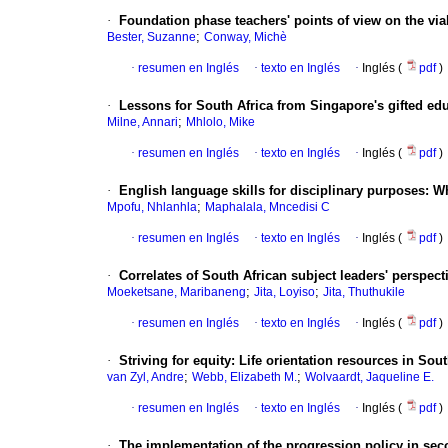
·
Foundation phase teachers' points of view on the viab
;
Bester, Suzanne
Conway, Michè
·
resumen en Inglés
·
texto en Inglés
·
Inglés (
pdf
)
·
Lessons for South Africa from Singapore's gifted ed
;
Milne, Annari
Mhlolo, Mike
·
resumen en Inglés
·
texto en Inglés
·
Inglés (
pdf
)
·
English language skills for disciplinary purposes: W
;
Mpofu, Nhlanhla
Maphalala, Mncedisi C
·
resumen en Inglés
·
texto en Inglés
·
Inglés (
pdf
)
·
Correlates of South African subject leaders' perspec
;
;
Moeketsane, Maribaneng
Jita, Loyiso
Jita, Thuthukile
·
resumen en Inglés
·
texto en Inglés
·
Inglés (
pdf
)
·
Striving for equity: Life orientation resources in Sou
;
;
van Zyl, Andre
Webb, Elizabeth M.
Wolvaardt, Jaqueline E.
·
resumen en Inglés
·
texto en Inglés
·
Inglés (
pdf
)
·
The implementation of the progression policy in sec