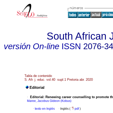
South African 
versión On-line
ISSN
2076-3
Tabla de contenido
S. Afr. j. educ. vol.40 supl.1 Pretoria abr. 2020
Editorial
·
Editorial: Renewing career counselling to promote the
Maree, Jacobus Gideon (Kobus)
·
texto en Inglés
·
Inglés (
pdf
)