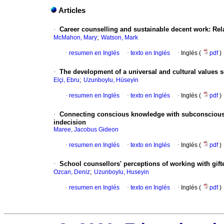
Articles
·
Career counselling and sustainable decent work: Rel
;
McMahon, Mary
Watson, Mark
·
resumen en Inglés
·
texto en Inglés
·
Inglés (
pdf
)
·
The development of a universal and cultural values s
;
Elçi, Ebru
Uzunboylu, Hüseyin
·
resumen en Inglés
·
texto en Inglés
·
Inglés (
pdf
)
·
Connecting conscious knowledge with subconscious a
indecision
Maree, Jacobus Gideon
·
resumen en Inglés
·
texto en Inglés
·
Inglés (
pdf
)
·
School counsellors' perceptions of working with gift
;
Ozcan, Deniz
Uzunboylu, Huseyin
·
resumen en Inglés
·
texto en Inglés
·
Inglés (
pdf
)