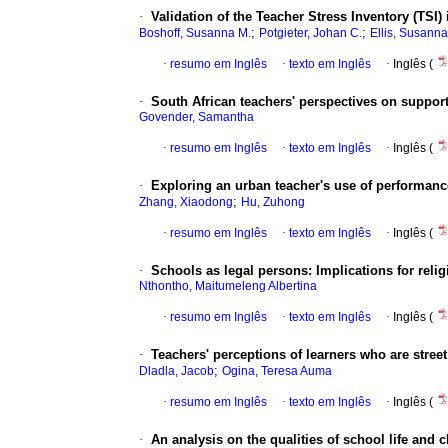
·
Validation of the Teacher Stress Inventory (TSI)
;
;
Boshoff, Susanna M.
Potgieter, Johan C.
Ellis, Susanna
·
resumo em Inglês
·
texto em Inglês
·
Inglês (
·
South African teachers' perspectives on suppo
Govender, Samantha
·
resumo em Inglês
·
texto em Inglês
·
Inglês (
·
Exploring an urban teacher's use of performanc
;
Zhang, Xiaodong
Hu, Zuhong
·
resumo em Inglês
·
texto em Inglês
·
Inglês (
·
Schools as legal persons: Implications for relig
Nthontho, Maitumeleng Albertina
·
resumo em Inglês
·
texto em Inglês
·
Inglês (
·
Teachers' perceptions of learners who are stree
;
Dladla, Jacob
Ogina, Teresa Auma
·
resumo em Inglês
·
texto em Inglês
·
Inglês (
·
An analysis on the qualities of school life and