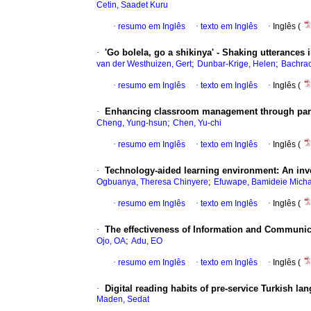
Cetin, Saadet Kuru
·
resumo em Inglês
·
texto em Inglês
·
Inglês (
·
'Go bolela, go a shikinya' - Shaking utterances i
;
;
van der Westhuizen, Gert
Dunbar-Krige, Helen
Bachrac
·
resumo em Inglês
·
texto em Inglês
·
Inglês (
·
Enhancing classroom management through paren
;
Cheng, Yung-hsun
Chen, Yu-chi
·
resumo em Inglês
·
texto em Inglês
·
Inglês (
·
Technology-aided learning environment: An invest
;
Ogbuanya, Theresa Chinyere
Efuwape, Bamideie Micha
·
resumo em Inglês
·
texto em Inglês
·
Inglês (
·
The effectiveness of Information and Communica
;
Ojo, OA
Adu, EO
·
resumo em Inglês
·
texto em Inglês
·
Inglês (
·
Digital reading habits of pre-service Turkish la
Maden, Sedat