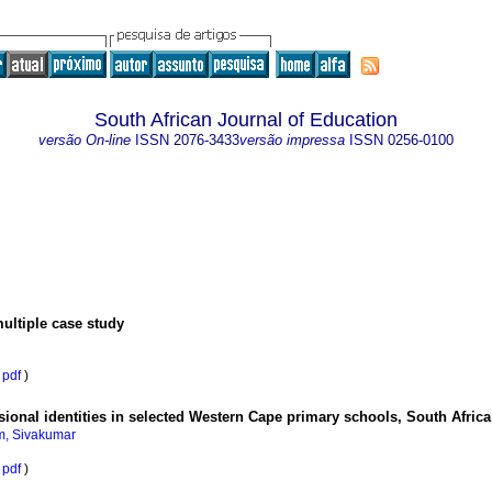
South African Journal of Education
versão On-line
ISSN
2076-3433
versão impressa
ISSN
0256-0100
multiple case study
pdf
)
ional identities in selected Western Cape primary schools, South Africa
m, Sivakumar
pdf
)