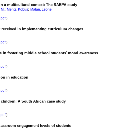
 in a multicultural context: The SABPA study
;
;
 M.
Mentz, Kobus
Malan, Leoné
pdf
)
rt received in implementing curriculum changes
pdf
)
e in fostering middle school students' moral awareness
pdf
)
ion in education
pdf
)
t children: A South African case study
pdf
)
 classroom engagement levels of students