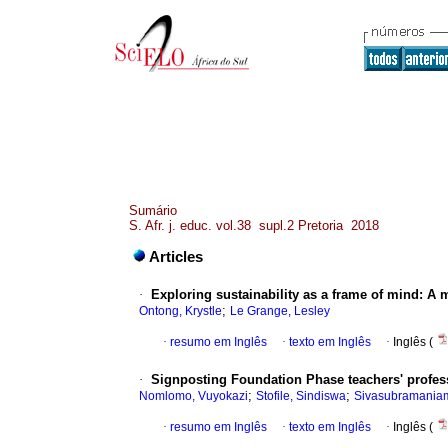
Sumário
S. Afr. j. educ. vol.38 supl.2 Pretoria 2018
Articles
·
Exploring sustainability as a frame of mind: A 
;
Ontong, Krystle
Le Grange, Lesley
·
resumo em Inglês
·
texto em Inglês
·
Inglês (
·
Signposting Foundation Phase teachers' profess
;
;
Nomlomo, Vuyokazi
Stofile, Sindiswa
Sivasubramania
·
resumo em Inglês
·
texto em Inglês
·
Inglês (