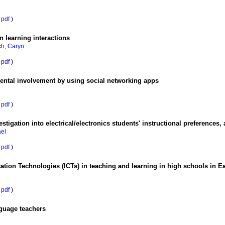
pdf
)
n learning interactions
h, Caryn
pdf
)
tal involvement by using social networking apps
pdf
)
igation into electrical/electronics students' instructional preferences,
el
pdf
)
tion Technologies (ICTs) in teaching and learning in high schools in E
pdf
)
nguage teachers