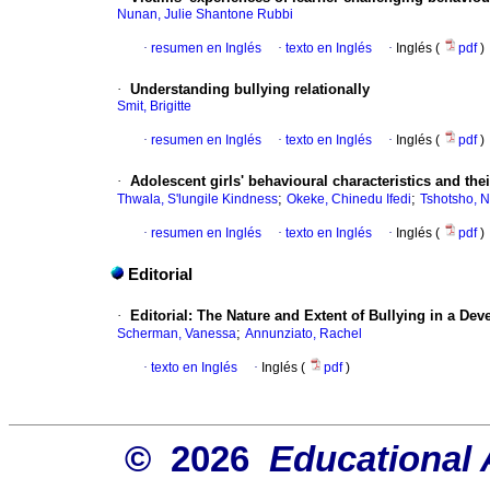
Nunan, Julie Shantone Rubbi
·
resumen en Inglés
·
texto en Inglés
·
Inglés (
pdf
)
·
Understanding bullying relationally
Smit, Brigitte
·
resumen en Inglés
·
texto en Inglés
·
Inglés (
pdf
)
·
Adolescent girls' behavioural characteristics and the
;
;
Thwala, S'lungile Kindness
Okeke, Chinedu Ifedi
Tshotsho, 
·
resumen en Inglés
·
texto en Inglés
·
Inglés (
pdf
)
Editorial
·
Editorial: The Nature and Extent of Bullying in a De
;
Scherman, Vanessa
Annunziato, Rachel
·
texto en Inglés
·
Inglés (
pdf
)
© 2026
Educational 