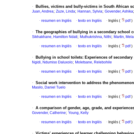
·
Bullies, victims and bully-victims in South African s
;
;
;
Juan, Andrea
Zuze, Linda
Hannan, Sylvia
Govender, Ashika
·
resumen en Inglés
·
texto en Inglés
·
Inglés (
pdf
)
·
The geographies of bullying in a secondary school c
;
;
Sikhakhane, Hamilton Ndati
Muthukrishna, Nithi
Martin, Mela
·
resumen en Inglés
·
texto en Inglés
·
Inglés (
pdf
)
·
Bullying in school toilets: Experiences of secondary
;
Ngidi, Ndumiso Daluxolo
Moletsane, Relebohile
·
resumen en Inglés
·
texto en Inglés
·
Inglés (
pdf
)
·
Social work intervention to address the phenomenon o
Masilo, Daniel Tuelo
·
resumen en Inglés
·
texto en Inglés
·
Inglés (
pdf
)
·
A comparison of gender, age, grade, and experiences 
;
Govender, Catherine
Young, Kelly
·
resumen en Inglés
·
texto en Inglés
·
Inglés (
pdf
)
·
Victims' experiences of learner challenging behaviou